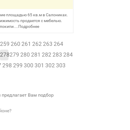
ие площадью 65 кв.м в Салониках.
вижимость продается с мебелью.
окипи....
Подробнее
259
260
261
262
263
264
278
279
280
281
282
283
284
7
298
299
300
301
302
303
и предлагает Вам подбор
йоне?