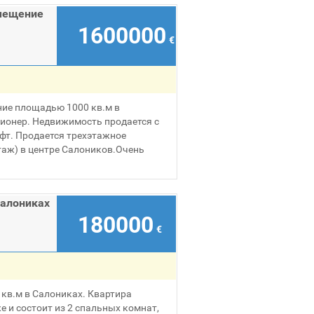
мещение
1600000
€
ие площадью 1000 кв.м в
ционер. Недвижимость продается с
фт. Продается трехэтажное
таж) в центре Салоников.Очень
Салониках
180000
€
кв.м в Салониках. Квартира
 и состоит из 2 спальных комнат,