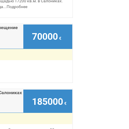
щадью 17200 кв.м. в Салониках.
а...
Подробнее
мещение
70000
€
 Салониках
185000
€