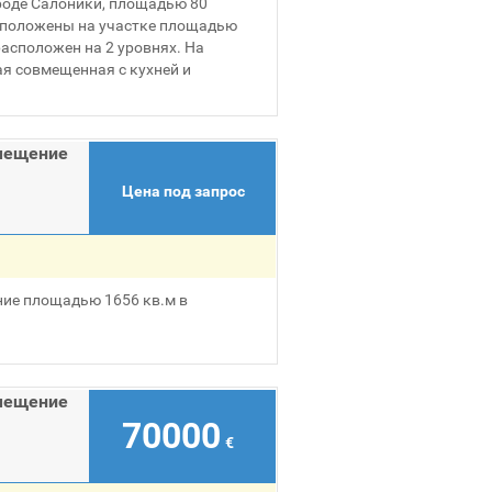
роде Салоники, площадью 80
сположены на участке площадью
асположен на 2 уровнях. На
ая совмещенная с кухней и
мещение
Цена под запрос
ие площадью 1656 кв.м в
мещение
70000
€