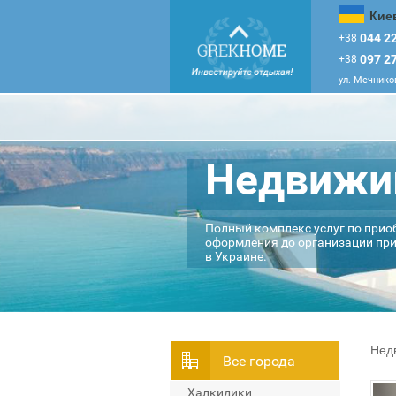
Кие
044 22
+38
097 27
+38
ул. Мечников
Недвижим
Полный комплекс услуг по прио
оформления до организации при
в Украине.
Нед
Всe города
Халкидики