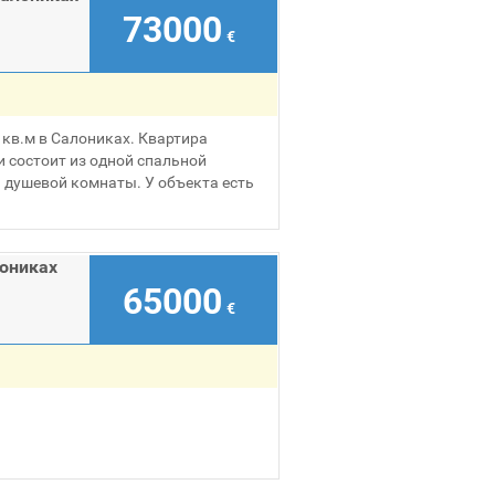
73000
€
кв.м в Салониках. Квартира
и состоит из одной спальной
й душевой комнаты. У объекта есть
лониках
65000
€