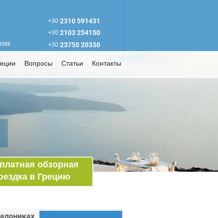
2310 591431
+30
2103 254150
+30
63088
23750 20330
+30
реции
Вопросы
Статьи
Контакты
ы
платная обзорная
оездка в Грецию
Салониках