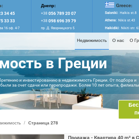
в:
Днепр:
Greece:
3 34 45
056 789 20 07
Saloniki:
Halkis st.8
+38
5 33 33
098 696 39 79
Athens:
Nikis st.43
+38
а 16 оф. 4-7
пр. Д. Яворницкого 5
Halkidiki:
Nikiti str. 
Недвижимость
О нас
О Г
ость в Греции
бретению и инвестированию в недвижимость Греции. От подбора и
были за счет сдачи или перепродажи. Более 10 лет опыта, филиал
Бес
п
вижимость
/
Страница 278
Продажа - Квартира 40 m² в 