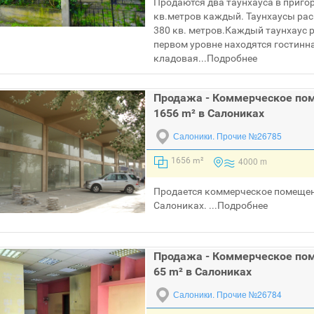
Продаются два таунхауса в приго
кв.метров каждый. Таунхаусы ра
380 кв. метров.Каждый таунхаус р
первом уровне находятся гостинн
кладовая...
Подробнее
Продажа - Коммерческое по
1656 m² в Салониках
Салоники.
Прочие №26785
4000 m
1656 m²
Продается коммерческое помещен
Салониках. ...
Подробнее
Продажа - Коммерческое по
65 m² в Салониках
Салоники.
Прочие №26784