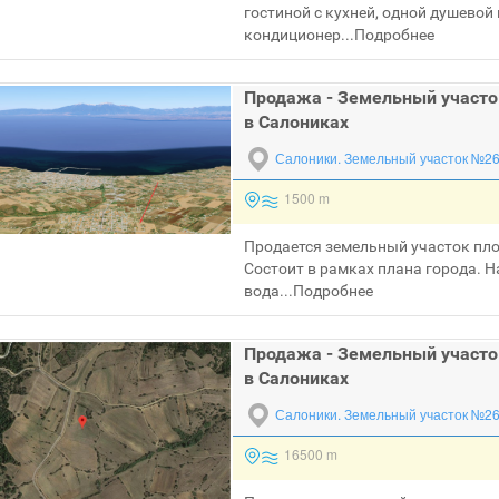
гостиной с кухней, одной душевой
кондиционер...
Подробнее
Продажа - Земельный участо
в Салониках
Салоники.
Земельный участок №2
1500 m
Продается земельный участок пло
Состоит в рамках плана города. Н
вода...
Подробнее
Продажа - Земельный участо
в Салониках
Салоники.
Земельный участок №2
16500 m