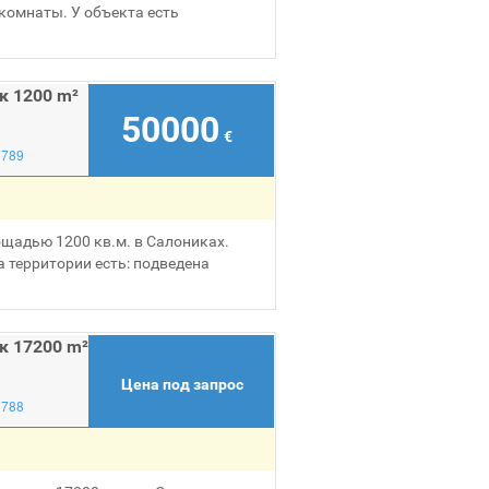
 комнаты. У объекта есть
к 1200 m²
50000
€
6789
щадью 1200 кв.м. в Салониках.
а территории есть: подведена
к 17200 m²
Цена под запрос
6788