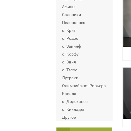
Афины
Салоники
Пелопоннес
о. Крит
о. Родос
о. Закинф
о. Корфу
о. Эвия
о. Тасос
Лутраки
Олимпийская Ривьера
Кавала
о. Додеканес
о. Киклады
Другое