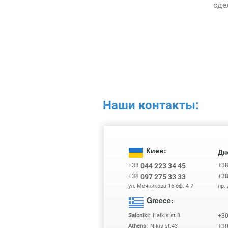
сде
Наши контакты:
Киев:
Дн
+38
+3
044 223 34 45
+38
+3
097 275 33 33
ул. Мечникова 16 оф. 4-7
пр.
Greece:
+3
Saloniki:
Halkis st.8
+3
Athens:
Nikis st.43