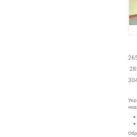
26
28
30
Укр
нед
Обр