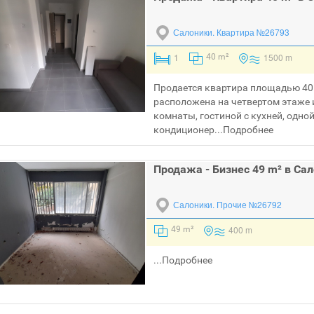
Салоники.
Квартира №26793
1
1500 m
40 m²
Продается квартира площадью 40 
расположена на четвертом этаже 
комнаты, гостиной с кухней, одно
кондиционер...
Подробнее
Продажа - Бизнес 49 m² в Са
Салоники.
Прочие №26792
400 m
49 m²
...
Подробнее