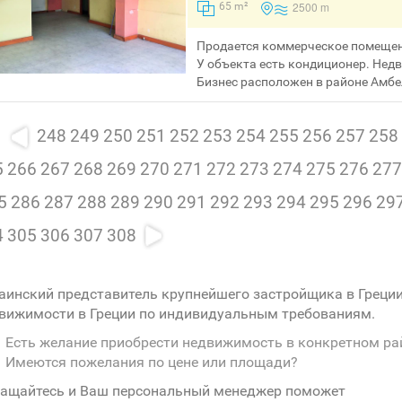
2500 m
65 m²
Продается коммерческое помещен
У объекта есть кондиционер. Нед
Бизнес расположен в районе Амбел
248
249
250
251
252
253
254
255
256
257
258
5
266
267
268
269
270
271
272
273
274
275
276
277
5
286
287
288
289
290
291
292
293
294
295
296
29
4
305
306
307
308
аинский представитель крупнейшего застройщика в Греци
вижимости в Греции по индивидуальным требованиям.
Есть желание приобрести недвижимость в конкретном ра
Имеются пожелания по цене или площади?
ащайтесь и Ваш персональный менеджер поможет