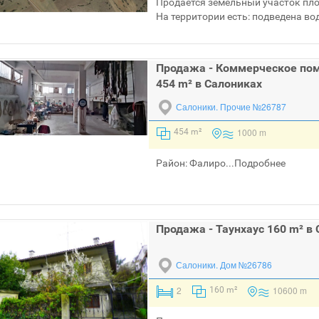
Продается земельный участок пло
На территории есть: подведена вод
Продажа - Коммерческое по
454 m² в Салониках
Салоники.
Прочие №26787
1000 m
454 m²
Район: Фалиро...
Подробнее
Продажа - Таунхаус 160 m² в
Салоники.
Дом №26786
2
10600 m
160 m²