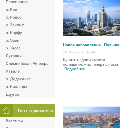
Пелопоннес
о. Крит
о. Родос
о. Закинф
о. Корфу
о. Эвия
Новое направление - Польша
о. Тасос
2018-02-27 15:42:44
Лутраки
Купить недвижимости
Олимпийская Ривьера
польши можно теперь с нами
Подробнее
Кавала
о. Додеканес
о. Киклады
Другое
Тип неджимости
Все типы