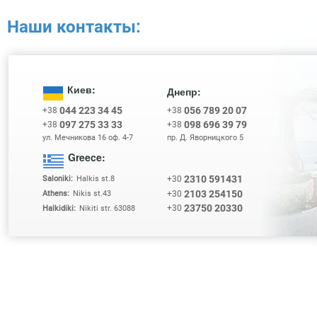
Наши контакты:
Киев:
Днепр:
044 223 34 45
056 789 20 07
+38
+38
097 275 33 33
098 696 39 79
+38
+38
ул. Мечникова 16 оф. 4-7
пр. Д. Яворницкого 5
Greece:
2310 591431
+30
Saloniki:
Halkis st.8
2103 254150
+30
Athens:
Nikis st.43
23750 20330
+30
Halkidiki:
Nikiti str. 63088