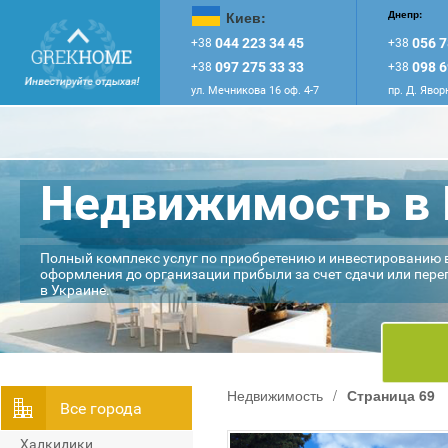
Киев:
Днепр:
044 223 34 45
056 7
+38
+38
097 275 33 33
098 6
+38
+38
ул. Мечникова 16 оф. 4-7
пр. Д. Явор
Недвижимость в 
Полный комплекс услуг по приобретению и инвестированию 
оформления до организации прибыли за счет сдачи или пере
в Украине.
Недвижимость
/
Страница 69
Всe города
Халкидики