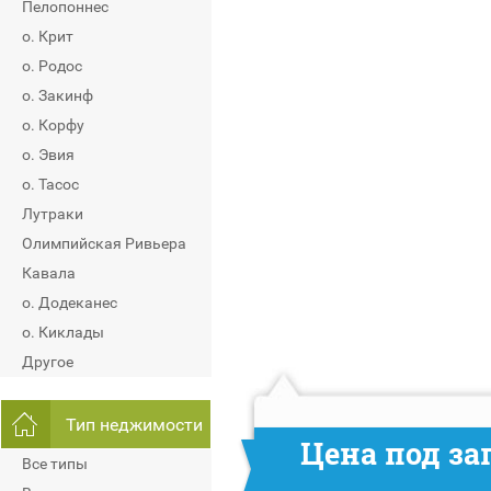
Пелопоннес
о. Крит
о. Родос
о. Закинф
о. Корфу
о. Эвия
о. Тасос
Лутраки
Олимпийская Ривьера
Кавала
о. Додеканес
о. Киклады
Другое
Тип неджимости
Цена под за
Все типы