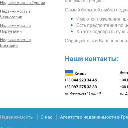
поездка в Грецию.
Недвижимость в Турции
Самый большой выбор недви
Недвижимость в
Черногории
Имеются пожелания при
Есть предпочтения по 
Недвижимость в
Португалии
Хотите подобрать лучш
Недвижимость в
Обращайтесь и Ваш персона
Болгарии
Наши контакты:
Киев:
Днепр
044 223 34 45
+38
+38
097 275 33 33
+38
+38
ул. Мечникова 16 оф. 4-7
пр. Д
Недвижимость
О нас
Агентство недвижимости в Гр