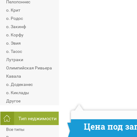
Пелопоннес
о. Крит
о. Родос
о. Закинф
о. Корфу
о. Эвия
о. Тасос
Лутраки
Олимпийская Ривьера
Кавала
о. Додеканес
о. Киклады
Другое
Тип неджимости
Цена под за
Все типы