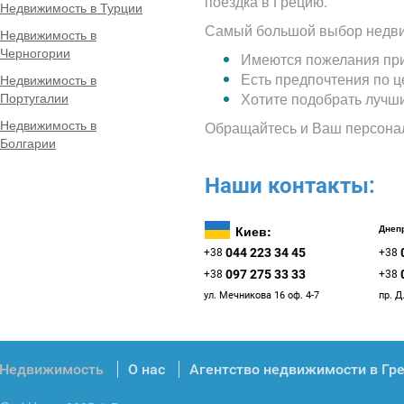
поездка в Грецию.
Недвижимость в Турции
Самый большой выбор недви
Недвижимость в
Черногории
Имеются пожелания при
Есть предпочтения по 
Недвижимость в
Португалии
Хотите подобрать лучш
Недвижимость в
Обращайтесь и Ваш персона
Болгарии
Наши контакты:
Киев:
Днепр
044 223 34 45
+38
+38
097 275 33 33
+38
+38
ул. Мечникова 16 оф. 4-7
пр. Д
Недвижимость
О нас
Агентство недвижимости в Гр