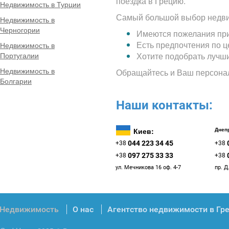
поездка в Грецию.
Недвижимость в Турции
Самый большой выбор недви
Недвижимость в
Черногории
Имеются пожелания при
Есть предпочтения по 
Недвижимость в
Португалии
Хотите подобрать лучш
Недвижимость в
Обращайтесь и Ваш персона
Болгарии
Наши контакты:
Киев:
Днепр
044 223 34 45
+38
+38
097 275 33 33
+38
+38
ул. Мечникова 16 оф. 4-7
пр. Д
Недвижимость
О нас
Агентство недвижимости в Гр