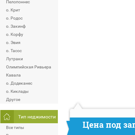
Пелопоннес
о. Крит
о. Родос
о. Закинф
о. Корфу
о. Эвия
о. Тасос
Лутраки
Олимпийская Ривьера
Кавала
о. Додеканес
о. Киклады
Другое
Тип неджимости
Цена под за
Все типы