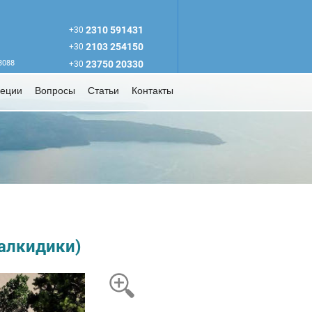
2310 591431
+30
2103 254150
+30
63088
23750 20330
+30
реции
Вопросы
Статьи
Контакты
Халкидики)