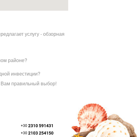
редлагает услугу - обзорная
ном районе?
дной инвестиции?
 Вам правильный выбор!
2310 591431
+30
2103 254150
+30