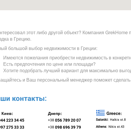
нтересовал этот либо другой объект? Компания GrekHome п
здка в Грецию.
ый большой выбор недвижимости в Греции:
Имеются пожелания приобрести недвижимость в конкрет
Есть предпочтения по цене или площади?
Хотите подобрать лучший вариант для максимально выго
ащайтесь и Ваш персональный менеджер поможет сделать
ши контакты:
Киев:
Днепр:
Greece:
044 223 34 45
056 789 20 07
Saloniki:
Halkis st.8
+38
097 275 33 33
098 696 39 79
Athens:
Nikis st.43
+38