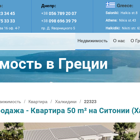
в:
Днепр:
Greece:
3 34 45
056 789 20 07
Saloniki:
Halkis st.8
+38
5 33 33
098 696 39 79
Athens:
Nikis st.43
+38
а 16 оф. 4-7
пр. Д. Яворницкого 5
Halkidiki:
Nikiti str. 
Недвижимость
О нас
О Г
ость в Греции
вижимость
/
Квартира
/
Халкидики
/
22323
одажа - Квартира 50 m² на Ситонии (