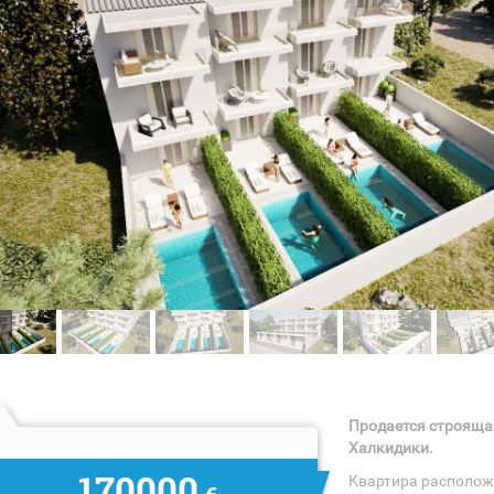
Продается строящая
Халкидики.
170000
Квартира располож