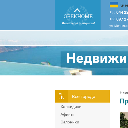
Кие
044 22
+38
097 27
+38
ул. Мечников
Недвижим
Нед
Всe города
Пр
Халкидики
Афины
Салоники