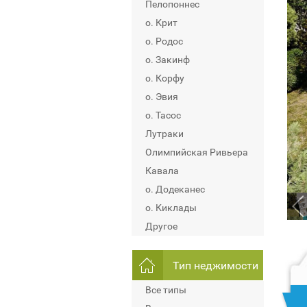
Пелопоннес
о. Крит
о. Родос
о. Закинф
о. Корфу
о. Эвия
о. Тасос
Лутраки
Олимпийская Ривьера
Кавала
о. Додеканес
о. Киклады
Другое
Тип неджимости
Все типы