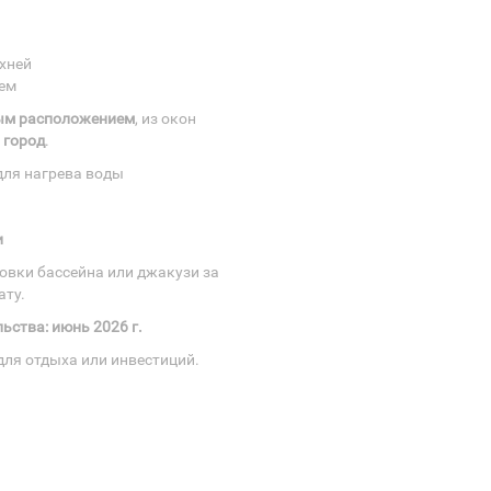
ухней
ем
ым расположением
, из окон
 город
.
для нагрева воды
и
овки бассейна или джакузи за
ату.
ьства: июнь 2026 г.
ля отдыха или инвестиций.