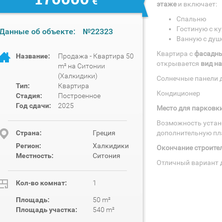
€
этаже
и включает:
Спальню
Гостиную с к
Данные об объекте:
№22323
Ванную с душ
Квартира с
фасадн
Название:
Продажа - Квартира 50
открывается
вид на
m² на Ситонии
(Халкидики)
Солнечные панели 
Тип:
Квартира
Кондиционер
Стадия:
Построенное
Год сдачи:
2025
Место для парковк
Возможность устан
Cтрана:
Греция
дополнительную пл
Регион:
Халкидики
Окончание строител
Местность:
Ситония
Отличный вариант д
Кол-во комнат:
1
Площадь:
50 m²
Площадь участка:
540 m²