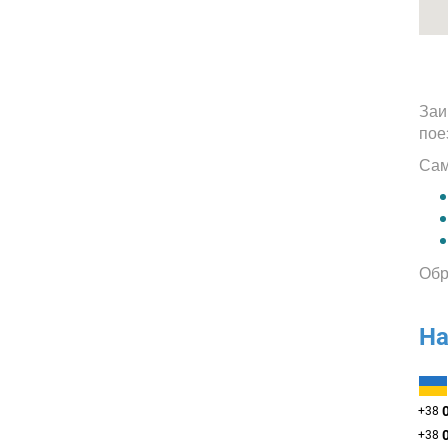
Заи
пое
Сам
Обр
На
+38
+38