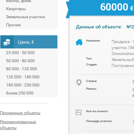
Виллы, дома
60000
€
Квартиры
Земельные участки
Прочие
Данные об объекте:
№2
Название:
Цена, €
Продажа -
участок 18
25 000 - 50 000
Олимпийск
Тип:
Земельный
50 000 - 80 000
Стадия:
Построенн
80 000 - 120 000
120 000 - 180 000
Cтрана:
180 000 - 250 000
Регион:
более 250 000
Проданные объекты
Кол-во комнат:
Рекомендованные
Площадь участка:
объекты