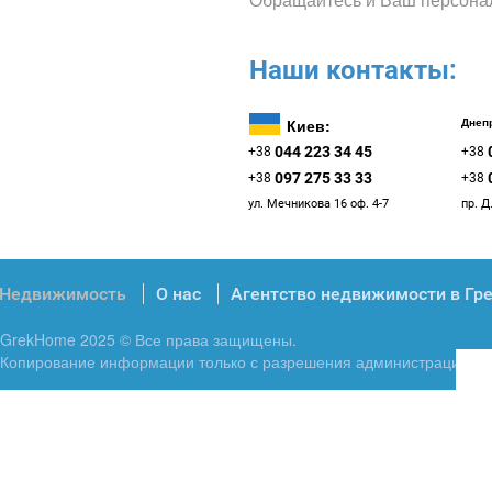
Наши контакты:
Киев:
Днепр
044 223 34 45
+38
+38
097 275 33 33
+38
+38
ул. Мечникова 16 оф. 4-7
пр. Д
Недвижимость
О нас
Агентство недвижимости в Гр
GrekHome 2025 © Все права защищены.
Копирование информации только с разрешения администрации.