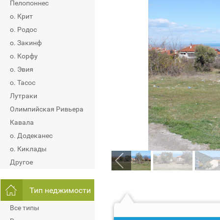
Пелопоннес
о. Крит
о. Родос
о. Закинф
о. Корфу
о. Эвия
о. Тасос
Лутраки
Олимпийская Ривьера
Кавала
о. Додеканес
о. Киклады
Другое
Тип неджимости
Все типы