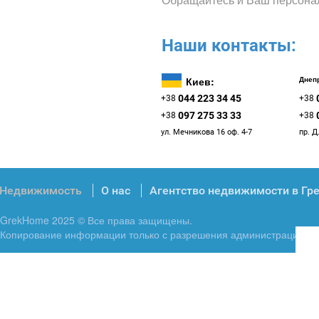
Наши контакты:
Киев:
Днепр
044 223 34 45
+38
+38
097 275 33 33
+38
+38
ул. Мечникова 16 оф. 4-7
пр. Д
Недвижимость
О нас
Агентство недвижимости в Гр
GrekHome 2025 © Все права защищены.
Копирование информации только с разрешения администрации.