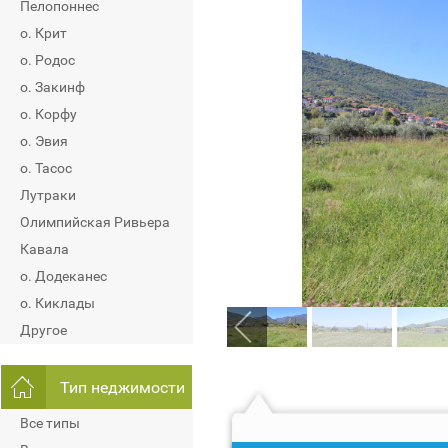
Пелопоннес
о. Крит
о. Родос
о. Закинф
о. Корфу
о. Эвия
о. Тасос
Лутраки
Олимпийская Ривьера
Кавала
о. Додеканес
о. Киклады
Другое
Тип неджимости
Все типы