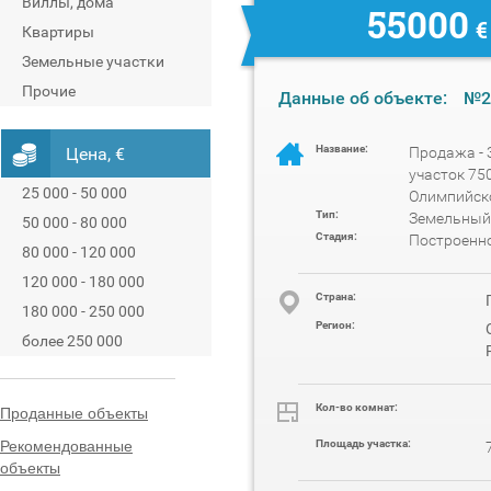
Виллы, дома
55000
€
Квартиры
Земельные участки
Прочие
Данные об объекте:
№2
Название:
Цена, €
Продажа -
участок 75
25 000 - 50 000
Олимпийск
Тип:
Земельный
50 000 - 80 000
Стадия:
Построенн
80 000 - 120 000
120 000 - 180 000
Cтрана:
180 000 - 250 000
Регион:
более 250 000
Проданные объекты
Кол-во комнат:
Рекомендованные
Площадь участка:
объекты