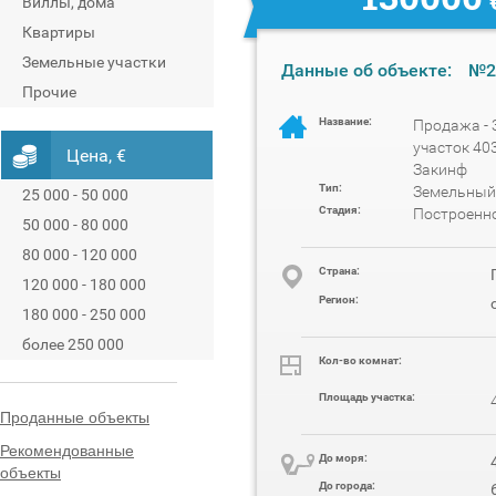
Виллы, дома
Квартиры
Земельные участки
Данные об объекте:
№2
Прочие
Название:
Продажа -
участок 403
Цена, €
Закинф
Тип:
Земельный
25 000 - 50 000
Стадия:
Построенн
50 000 - 80 000
80 000 - 120 000
Cтрана:
120 000 - 180 000
Регион:
180 000 - 250 000
более 250 000
Кол-во комнат:
Площадь участка:
Проданные объекты
Рекомендованные
До моря:
объекты
До города: