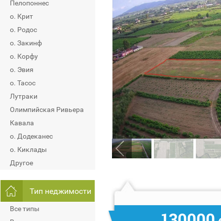
Пелопоннес
о. Крит
о. Родос
о. Закинф
о. Корфу
о. Эвия
о. Тасос
Лутраки
Олимпийская Ривьера
Кавала
о. Додеканес
о. Киклады
Другое
Тип неджимости
Все типы
130000