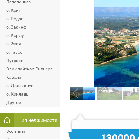
Пелопоннес
о. Крит
о. Родос
о. Закинф
о. Корфу
о. Эвия
о. Тасос
Лутраки
Олимпийская Ривьера
Кавала
о. Додеканес
о. Киклады
Другое
Тип неджимости
Все типы
130000