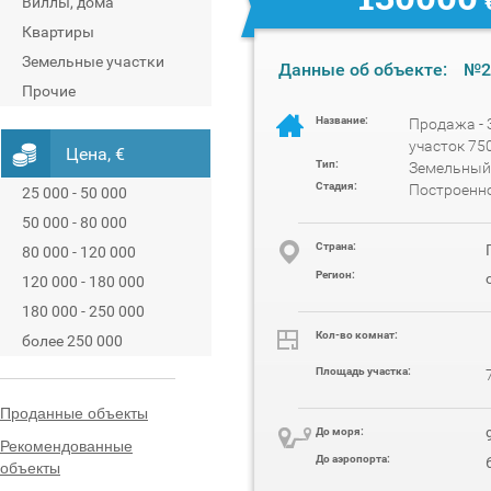
Виллы, дома
Квартиры
Земельные участки
Данные об объекте:
№2
Прочие
Название:
Продажа -
участок 75
Цена, €
Тип:
Земельный
Стадия:
Построенн
25 000 - 50 000
50 000 - 80 000
Cтрана:
80 000 - 120 000
Регион:
120 000 - 180 000
180 000 - 250 000
Кол-во комнат:
более 250 000
Площадь участка:
Проданные объекты
До моря:
Рекомендованные
До аэропорта:
объекты