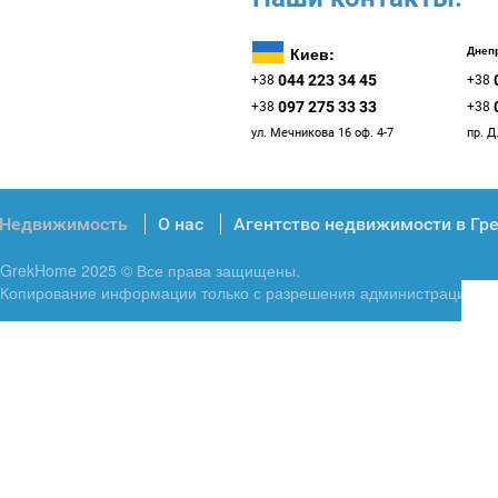
Киев:
Днепр
044 223 34 45
+38
+38
097 275 33 33
+38
+38
ул. Мечникова 16 оф. 4-7
пр. Д
Недвижимость
О нас
Агентство недвижимости в Гр
GrekHome 2025 © Все права защищены.
Копирование информации только с разрешения администрации.