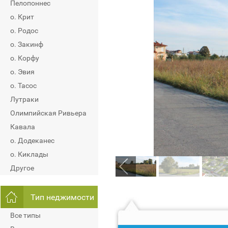
Пелопоннес
о. Крит
о. Родос
о. Закинф
о. Корфу
о. Эвия
о. Тасос
Лутраки
Олимпийская Ривьера
Кавала
о. Додеканес
о. Киклады
Другое
Тип неджимости
Все типы