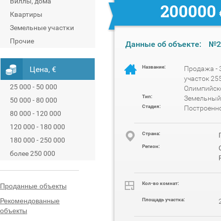
Виллы, дома
200000
Квартиры
Земельные участки
Прочие
Данные об объекте:
№2
Название:
Цена, €
Продажа -
участок 25
25 000 - 50 000
Олимпийск
Тип:
Земельный
50 000 - 80 000
Стадия:
Построенн
80 000 - 120 000
120 000 - 180 000
Cтрана:
180 000 - 250 000
Регион:
более 250 000
Проданные объекты
Кол-во комнат:
Рекомендованные
Площадь участка:
объекты