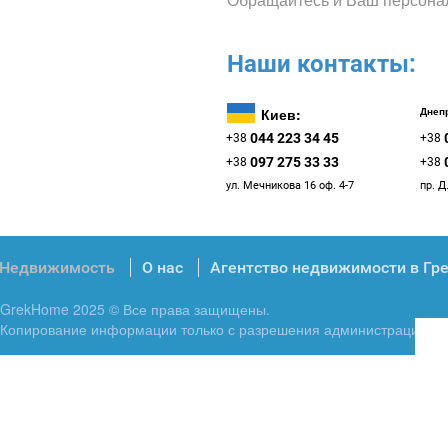
Наши контакты:
Киев:
Днепр
044 223 34 45
+38
+38
097 275 33 33
+38
+38
ул. Мечникова 16 оф. 4-7
пр. Д
Недвижимость
О нас
Агентство недвижимости в Гр
GrekHome 2025 © Все права защищены.
Копирование информации только с разрешения администрации.