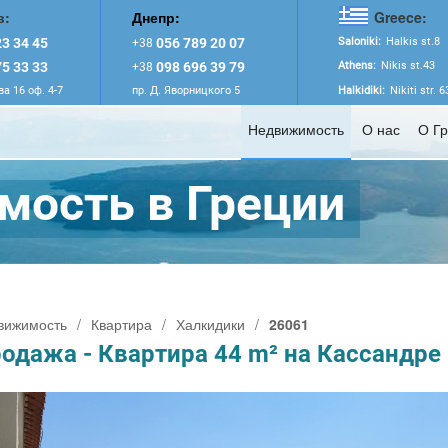
в:
Днепр:
Greece:
3 34 45
056 789 20 07
Saloniki:
Halkis st.8
+38
5 33 33
098 696 39 79
Athens:
Nikis st.43
+38
а 16 оф. 4-7
пр. Д. Яворницкого 5
Halkidiki:
Nikiti str. 
Недвижимость
О нас
О Г
ость в Греции
вижимость
/
Квартира
/
Халкидики
/
26061
одажа - Квартира 44 m² на Кассандре