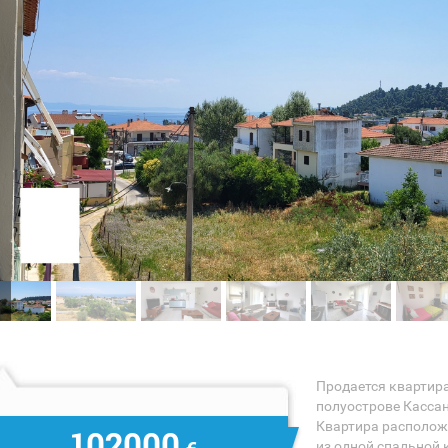
Продается квартир
полуострове Кассан
Квартира расположе
102000
из одной спальной 