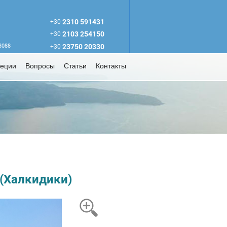
2310 591431
+30
2103 254150
+30
63088
23750 20330
+30
реции
Вопросы
Статьи
Контакты
 (Халкидики)