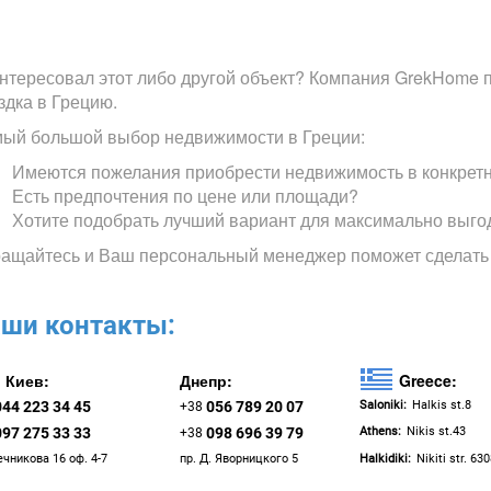
нтересовал этот либо другой объект? Компания GrekHome п
здка в Грецию.
ый большой выбор недвижимости в Греции:
Имеются пожелания приобрести недвижимость в конкрет
Есть предпочтения по цене или площади?
Хотите подобрать лучший вариант для максимально выго
ащайтесь и Ваш персональный менеджер поможет сделать
ши контакты:
Киев:
Днепр:
Greece:
044 223 34 45
056 789 20 07
Saloniki:
Halkis st.8
+38
097 275 33 33
098 696 39 79
Athens:
Nikis st.43
+38
ечникова 16 оф. 4-7
пр. Д. Яворницкого 5
Halkidiki:
Nikiti str. 63