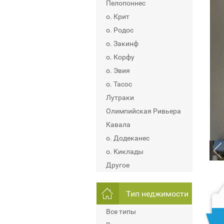
Пелопоннес
о. Крит
о. Родос
о. Закинф
о. Корфу
о. Эвия
о. Тасос
Лутраки
Олимпийская Ривьера
Кавала
о. Додеканес
о. Киклады
Другое
Тип неджимости
Все типы