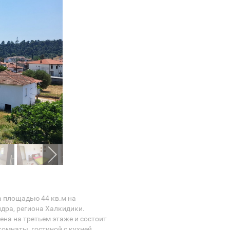
а площадью 44 кв.м на
дра, региона Халкидики.
на на третьем этаже и состоит
комнаты, гостиной с кухней,