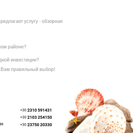
редлагает услугу - обзорная
ном районе?
дной инвестиции?
 Вам правильный выбор!
2310 591431
+30
2103 254150
+30
088
23750 20330
+30