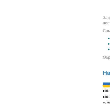
Заи
пое
Сам
Обр
На
+38
+38
ул. М