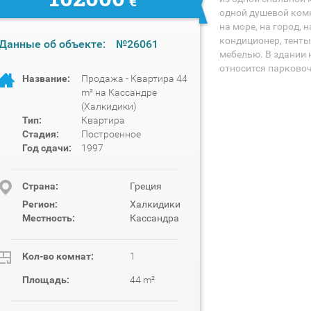
€
одной душевой ком
на море, на город, н
кондиционер, тенты
Данные об объекте:
№26061
мебелью. В здании 
относится парковоч
Название:
Продажа - Квартира 44
m² на Кассандре
(Халкидики)
Тип:
Квартира
Стадия:
Построенное
Год сдачи:
1997
Cтрана:
Греция
Регион:
Халкидики
Местность:
Кассандра
Кол-во комнат:
1
Площадь:
44 m²