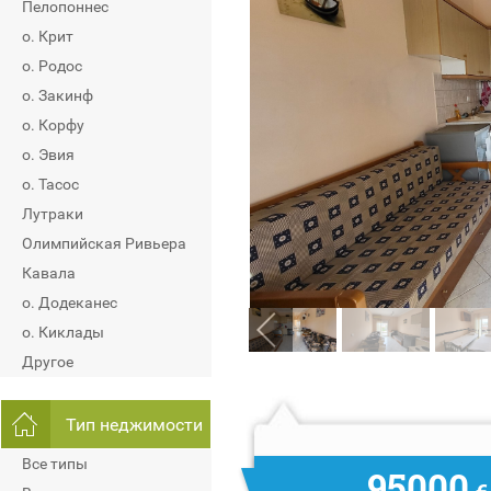
Пелопоннес
о. Крит
о. Родос
о. Закинф
о. Корфу
о. Эвия
о. Тасос
Лутраки
Олимпийская Ривьера
Кавала
о. Додеканес
о. Киклады
Другое
Тип неджимости
Все типы
95000