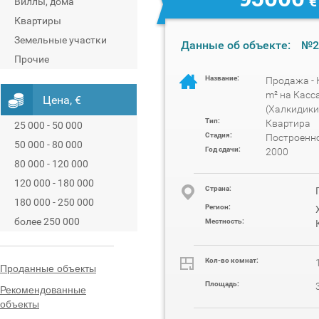
€
Виллы, дома
Квартиры
Земельные участки
Данные об объекте:
№2
Прочие
Название:
Продажа - 
m² на Касс
Цена, €
(Халкидики
Тип:
Квартира
25 000 - 50 000
Стадия:
Построенн
50 000 - 80 000
Год сдачи:
2000
80 000 - 120 000
120 000 - 180 000
Cтрана:
180 000 - 250 000
Регион:
более 250 000
Местность:
Кол-во комнат:
Проданные объекты
Площадь:
Рекомендованные
объекты