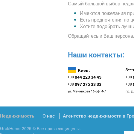
Самый большой выбор недви
Имеются пожелания при
Есть предпочтения по 
Хотите подобрать лучш
Обращайтесь и Ваш персона
Наши контакты:
Киев:
Днепр
044 223 34 45
+38
+38
097 275 33 33
+38
+38
ул. Мечникова 16 оф. 4-7
пр. Д
Недвижимость
О нас
Агентство недвижимости в Гр
GrekHome 2025 © Все права защищены.