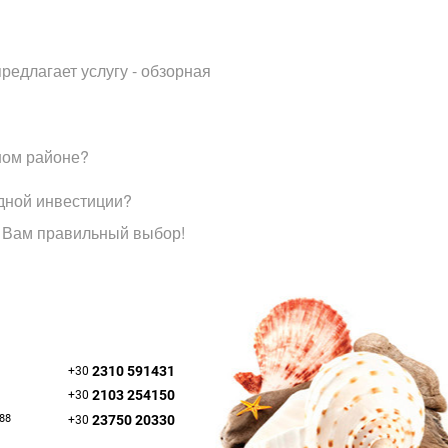
редлагает услугу - обзорная
ном районе?
дной инвестиции?
 Вам правильный выбор!
2310 591431
+30
2103 254150
+30
088
23750 20330
+30