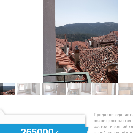
Продается здание п
здание расположен
состоит из одной к
265000
одной спальной ком