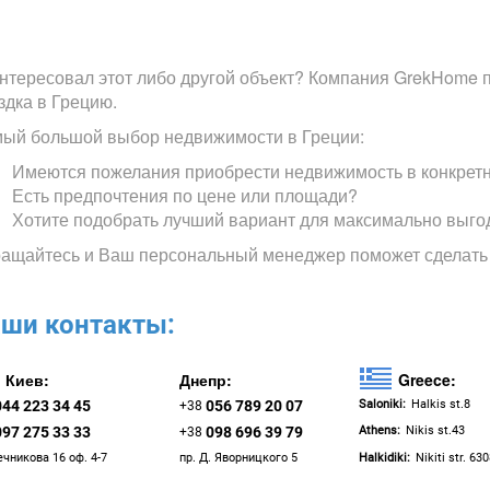
нтересовал этот либо другой объект? Компания GrekHome п
здка в Грецию.
ый большой выбор недвижимости в Греции:
Имеются пожелания приобрести недвижимость в конкрет
Есть предпочтения по цене или площади?
Хотите подобрать лучший вариант для максимально выго
ащайтесь и Ваш персональный менеджер поможет сделать
ши контакты:
Киев:
Днепр:
Greece:
044 223 34 45
056 789 20 07
Saloniki:
Halkis st.8
+38
097 275 33 33
098 696 39 79
Athens:
Nikis st.43
+38
ечникова 16 оф. 4-7
пр. Д. Яворницкого 5
Halkidiki:
Nikiti str. 63