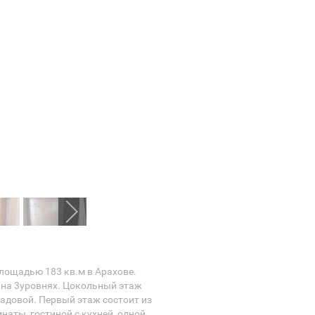
лощадью 183 кв.м в Арахове.
 на 3уровнях. Цокольный этаж
ладовой. Первый этаж состоит из
наты, гостиной с кухней, одной