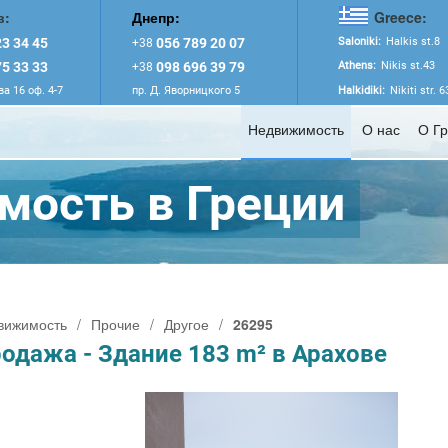
в:
Днепр:
Greece:
3 34 45
056 789 20 07
Saloniki:
Halkis st.8
+38
5 33 33
098 696 39 79
Athens:
Nikis st.43
+38
а 16 оф. 4-7
пр. Д. Яворницкого 5
Halkidiki:
Nikiti str. 
Недвижимость
О нас
О Г
ость в Греции
вижимость
/
Прочие
/
Другое
/
26295
одажа - Здание 183 m² в Арахове