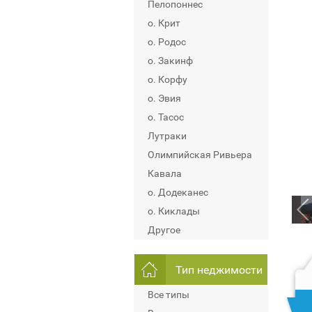
Пелопоннес
о. Крит
о. Родос
о. Закинф
о. Корфу
о. Эвия
о. Тасос
Лутраки
Олимпийская Ривьера
Кавала
о. Додеканес
о. Киклады
Другое
Тип неджимости
Все типы