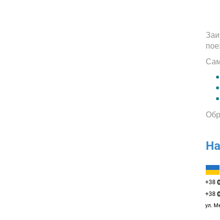
Заи
пое
Сам
Обр
На
+38
+38
ул. М