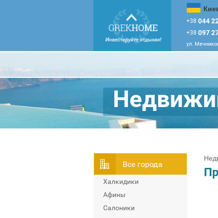
Кие
044 22
+38
097 27
+38
ул. Мечников
Недвижим
Нед
Всe города
Пр
Халкидики
Афины
Салоники