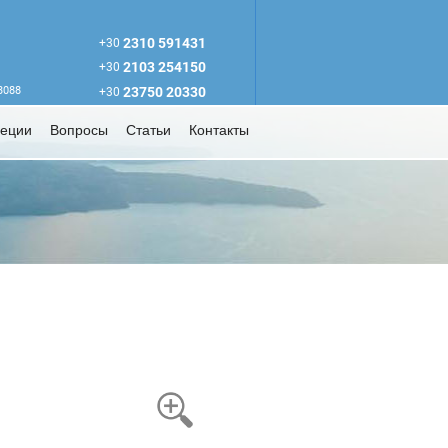
2310 591431
+30
2103 254150
+30
63088
23750 20330
+30
реции
Вопросы
Статьи
Контакты