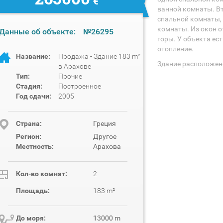
€
ванной комнаты. Вт
спальной комнаты, 
комнаты. Из окон 
Данные об объекте:
№26295
горы. У объекта ес
отопление.
Название:
Продажа - Здание 183 m²
Здание расположен
в Арахове
Тип:
Прочие
Стадия:
Построенное
Год сдачи:
2005
Cтрана:
Греция
Регион:
Другое
Местность:
Арахова
Кол-во комнат:
2
Площадь:
183 m²
До моря:
13000 m