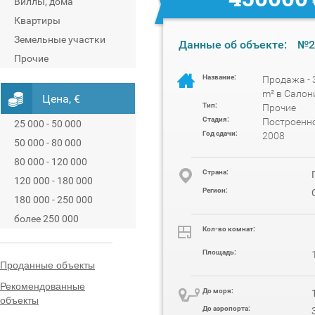
Виллы, дома
Квартиры
Земельные участки
Данные об объекте:
№2
Прочие
Название:
Продажа - 
m² в Салон
Цена, €
Тип:
Прочие
Стадия:
Построенн
25 000 - 50 000
Год сдачи:
2008
50 000 - 80 000
80 000 - 120 000
Cтрана:
120 000 - 180 000
Регион:
180 000 - 250 000
более 250 000
Кол-во комнат:
Площадь:
Проданные объекты
Рекомендованные
До моря:
объекты
До аэропорта: