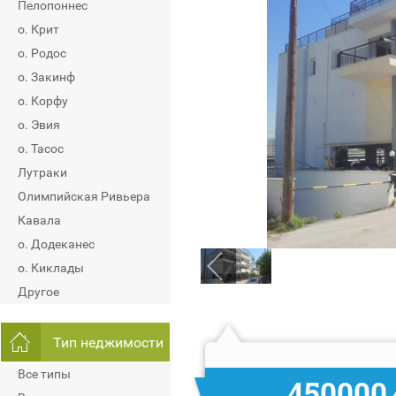
Пелопоннес
о. Крит
о. Родос
о. Закинф
о. Корфу
о. Эвия
о. Тасос
Лутраки
Олимпийская Ривьера
Кавала
о. Додеканес
о. Киклады
Другое
Тип неджимости
Все типы
450000