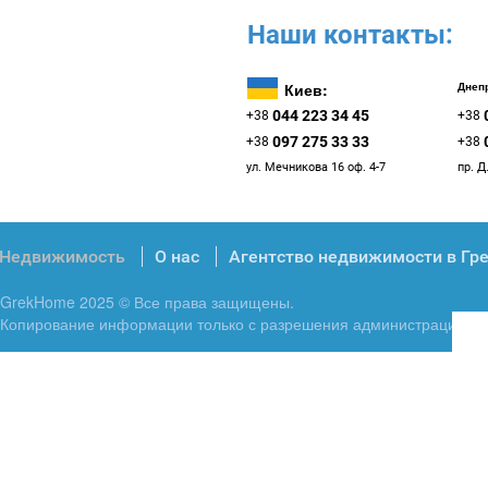
Наши контакты:
Киев:
Днепр
044 223 34 45
+38
+38
097 275 33 33
+38
+38
ул. Мечникова 16 оф. 4-7
пр. Д
Недвижимость
О нас
Агентство недвижимости в Гр
GrekHome 2025 © Все права защищены.
Копирование информации только с разрешения администрации.