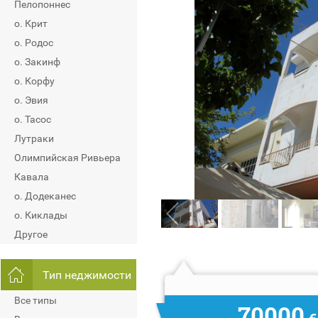
Пелопоннес
о. Крит
о. Родос
о. Закинф
о. Корфу
о. Эвия
о. Тасос
Лутраки
Олимпийская Ривьера
Кавала
о. Додеканес
о. Киклады
Другое
Тип неджимости
Все типы
70000