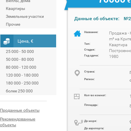
€
Виллы, дома
Квартиры
Земельные участки
Данные об объекте:
№2
Прочие
Название:
Продажа - 
m² на Крит
Цена, €
Тип:
Квартира
Стадия:
Построенн
25 000 - 50 000
Год сдачи:
1980
50 000 - 80 000
80 000 - 120 000
Cтрана:
120 000 - 180 000
Регион:
180 000 - 250 000
более 250 000
Кол-во комнат:
Площадь:
Проданные объекты
Рекомендованные
До моря:
объекты
До аэропорта: