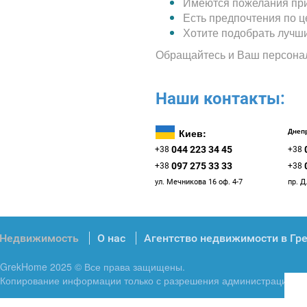
Имеются пожелания при
Есть предпочтения по 
Хотите подобрать лучш
Обращайтесь и Ваш персона
Наши контакты:
Киев:
Днепр
044 223 34 45
+38
+38
097 275 33 33
+38
+38
ул. Мечникова 16 оф. 4-7
пр. Д
Недвижимость
О нас
Агентство недвижимости в Гр
GrekHome 2025 © Все права защищены.
Копирование информации только с разрешения администрации.