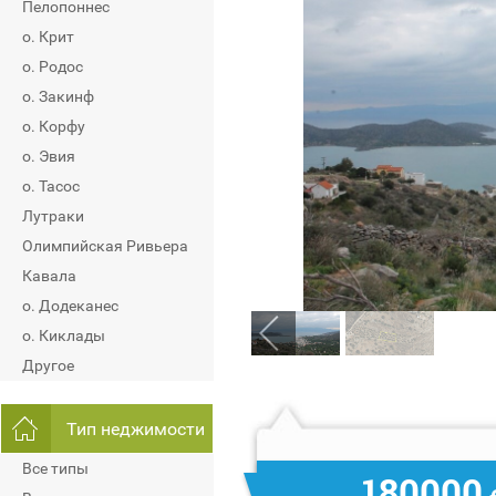
Пелопоннес
о. Крит
о. Родос
о. Закинф
о. Корфу
о. Эвия
о. Тасос
Лутраки
Олимпийская Ривьера
Кавала
о. Додеканес
о. Киклады
Другое
Тип неджимости
Все типы
180000