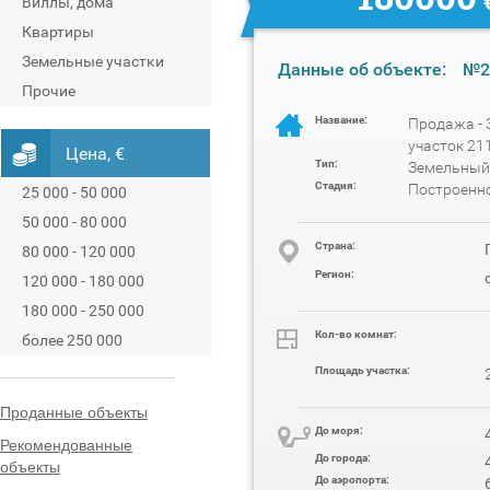
Виллы, дома
Квартиры
Земельные участки
Данные об объекте:
№2
Прочие
Название:
Продажа -
участок 21
Цена, €
Тип:
Земельный
Стадия:
Построенн
25 000 - 50 000
50 000 - 80 000
Cтрана:
80 000 - 120 000
Регион:
120 000 - 180 000
180 000 - 250 000
Кол-во комнат:
более 250 000
Площадь участка:
Проданные объекты
До моря:
Рекомендованные
До города:
объекты
До аэропорта: