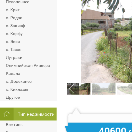
Пелопоннес
о. Крит
о. Родос
о. Закинф
о. Корфу
о. Эвия
о. Тасос
Лутраки
Олимпийская Ривьера
Кавала
о. Додеканес
о. Киклады
Другое
Тип неджимости
Все типы
40600