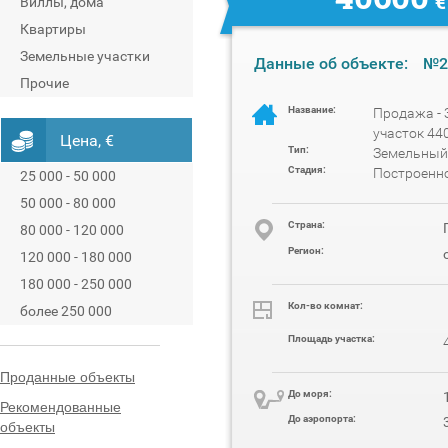
€
Виллы, дома
Квартиры
Земельные участки
Данные об объекте:
№2
Прочие
Название:
Продажа -
участок 44
Цена, €
Тип:
Земельный
Стадия:
Построенн
25 000 - 50 000
50 000 - 80 000
Cтрана:
80 000 - 120 000
Регион:
120 000 - 180 000
180 000 - 250 000
Кол-во комнат:
более 250 000
Площадь участка:
Проданные объекты
До моря:
Рекомендованные
До аэропорта:
объекты