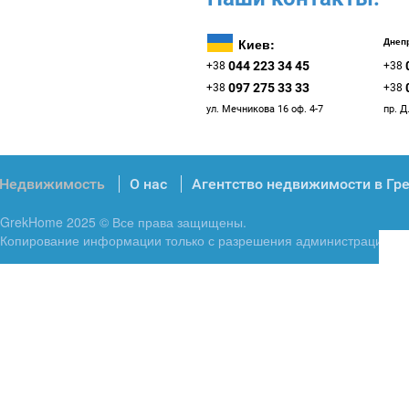
Киев:
Днепр
044 223 34 45
+38
+38
097 275 33 33
+38
+38
ул. Мечникова 16 оф. 4-7
пр. Д
Недвижимость
О нас
Агентство недвижимости в Гр
GrekHome 2025 © Все права защищены.
Копирование информации только с разрешения администрации.