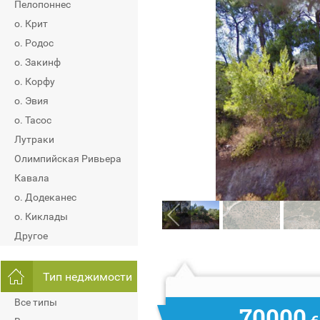
Пелопоннес
о. Крит
о. Родос
о. Закинф
о. Корфу
о. Эвия
о. Тасос
Лутраки
Олимпийская Ривьера
Кавала
о. Додеканес
о. Киклады
Другое
Тип неджимости
Все типы
70000