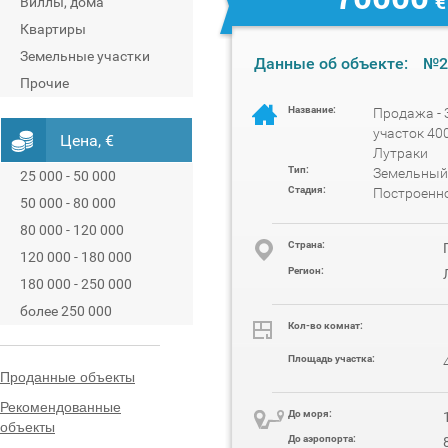
€
Виллы, дома
Квартиры
Земельные участки
Данные об объекте:
№2
Прочие
Название:
Продажа -
участок 40
Цена, €
Лутраки
Тип:
Земельный
25 000 - 50 000
Стадия:
Построенн
50 000 - 80 000
80 000 - 120 000
Cтрана:
120 000 - 180 000
Регион:
180 000 - 250 000
более 250 000
Кол-во комнат:
Площадь участка:
Проданные объекты
Рекомендованные
До моря:
объекты
До аэропорта: