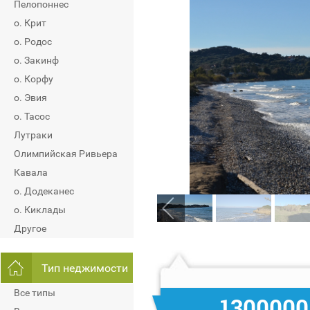
Пелопоннес
о. Крит
о. Родос
о. Закинф
о. Корфу
о. Эвия
о. Тасос
Лутраки
Олимпийская Ривьера
Кавала
о. Додеканес
о. Киклады
Другое
Тип неджимости
Все типы
1300000