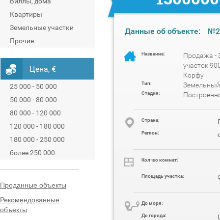
Виллы, дома
Квартиры
Земельные участки
Данные об объекте:
№2
Прочие
Название:
Продажа -
участок 900
Цена, €
Корфу
Тип:
Земельный
25 000 - 50 000
Стадия:
Построенн
50 000 - 80 000
80 000 - 120 000
Cтрана:
120 000 - 180 000
Регион:
180 000 - 250 000
более 250 000
Кол-во комнат:
Площадь участка:
Проданные объекты
Рекомендованные
До моря:
объекты
До города: