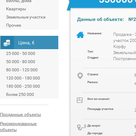
Виллы, дома
Квартиры
Земельные участки
Данные об объекте:
№2
Прочие
Название:
Продажа -
участок 200
Цена, €
Корфу
Тип:
Земельный
25 000 - 50 000
Стадия:
Построенн
50 000 - 80 000
80 000 - 120 000
Cтрана:
120 000 - 180 000
Регион:
180 000 - 250 000
более 250 000
Кол-во комнат:
Площадь участка:
Проданные объекты
Рекомендованные
До моря:
объекты
До города: