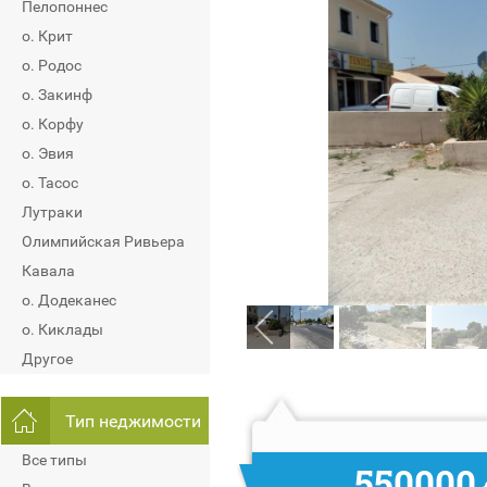
Пелопоннес
о. Крит
о. Родос
о. Закинф
о. Корфу
о. Эвия
о. Тасос
Лутраки
Олимпийская Ривьера
Кавала
о. Додеканес
о. Киклады
Другое
Тип неджимости
Все типы
550000