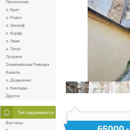
Пелопоннес
о. Крит
о. Родос
о. Закинф
о. Корфу
о. Эвия
о. Тасос
Лутраки
Олимпийская Ривьера
Кавала
о. Додеканес
о. Киклады
Другое
Тип неджимости
Все типы
65000