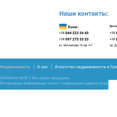
Наши контакты:
Киев:
Днепр
044 223 34 45
+38
+38
097 275 33 33
+38
+38
ул. Мечникова 16 оф. 4-7
пр. Д
Недвижимость
О нас
Агентство недвижимости в Гр
GrekHome 2025 © Все права защищены.
Копирование информации только с разрешения администрации.