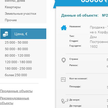
€
Виллы, дома
Квартиры
Земельные участки
Данные об объекте:
№2
Прочие
Название:
Продажа - 
на о. Корфу
Цена, €
Тип:
Дом
Стадия:
Построенн
25 000 - 50 000
Год сдачи:
1932
50 000 - 80 000
80 000 - 120 000
Cтрана:
120 000 - 180 000
Регион:
180 000 - 250 000
более 250 000
Кол-во комнат:
Площадь:
Проданные объекты
Рекомендованные
До моря:
объекты
До города: