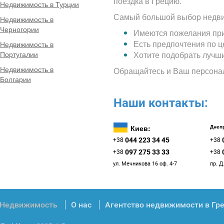
поездка в Грецию.
Недвижимость в Турции
Самый большой выбор недви
Недвижимость в
Черногории
Имеются пожелания при
Есть предпочтения по 
Недвижимость в
Португалии
Хотите подобрать лучш
Недвижимость в
Обращайтесь и Ваш персона
Болгарии
Наши контакты:
Киев:
Днепр
044 223 34 45
+38
+38
097 275 33 33
+38
+38
ул. Мечникова 16 оф. 4-7
пр. Д
Недвижимость
О нас
Агентство недвижимости в Гр