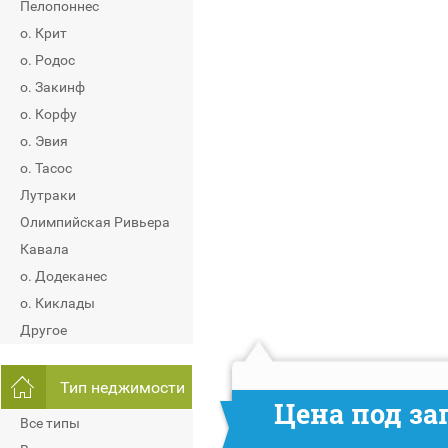
Пелопоннес
о. Крит
о. Родос
о. Закинф
о. Корфу
о. Эвия
о. Тасос
Лутраки
Олимпийская Ривьера
Кавала
о. Додеканес
о. Киклады
Другое
Тип неджимости
Цена под за
Все типы