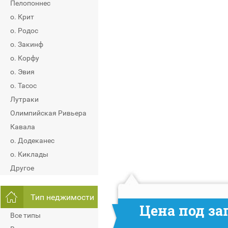
Пелопоннес
о. Крит
о. Родос
о. Закинф
о. Корфу
о. Эвия
о. Тасос
Лутраки
Олимпийская Ривьера
Кавала
о. Додеканес
о. Киклады
Другое
Тип неджимости
Цена под за
Все типы