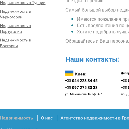
поездка в Грецию.
Недвижимость в Турции
Самый большой выбор недви
Недвижимость в
Черногории
Имеются пожелания при
Есть предпочтения по 
Недвижимость в
Португалии
Хотите подобрать лучш
Недвижимость в
Обращайтесь и Ваш персона
Болгарии
Наши контакты:
Киев:
Днепр
044 223 34 45
+38
+38
097 275 33 33
+38
+38
ул. Мечникова 16 оф. 4-7
пр. Д
Недвижимость
О нас
Агентство недвижимости в Гр