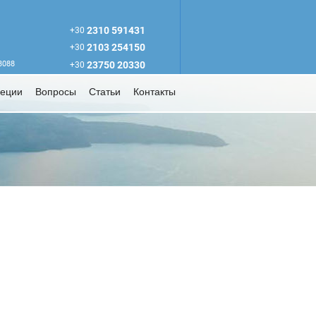
2310 591431
+30
2103 254150
+30
63088
23750 20330
+30
реции
Вопросы
Статьи
Контакты