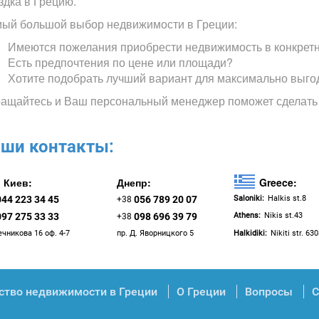
здка в Грецию.
ый большой выбор недвижимости в Греции:
Имеются пожелания приобрести недвижимость в конкрет
Есть предпочтения по цене или площади?
Хотите подобрать лучший вариант для максимально выго
ащайтесь и Ваш персональный менеджер поможет сделать
ши контакты:
Киев:
Днепр:
Greece:
044 223 34 45
056 789 20 07
Saloniki:
Halkis st.8
+38
097 275 33 33
098 696 39 79
Athens:
Nikis st.43
+38
ечникова 16 оф. 4-7
пр. Д. Яворницкого 5
Halkidiki:
Nikiti str. 63
ство недвижимости в Греции
О Греции
Вопросы
С