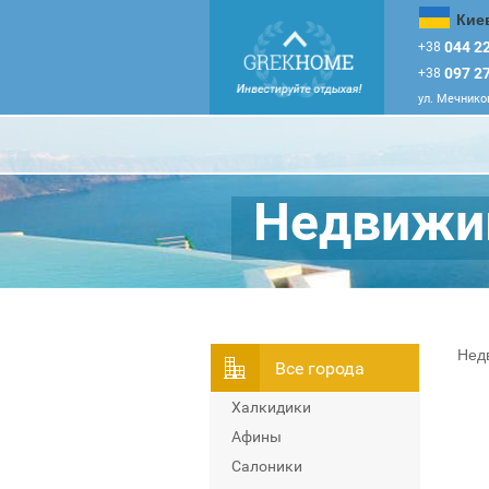
Кие
044 22
+38
097 27
+38
ул. Мечников
Недвижим
Нед
Всe города
Халкидики
Афины
Салоники