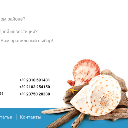
ном районе?
дной инвестиции?
 Вам правильный выбор!
2310 591431
+30
2103 254150
+30
088
23750 20330
+30
татьи
Контакты