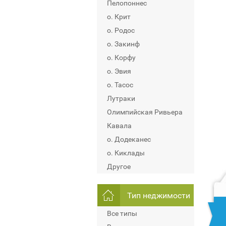
Пелопоннес
о. Крит
о. Родос
о. Закинф
о. Корфу
о. Эвия
о. Тасос
Лутраки
Олимпийская Ривьера
Кавала
о. Додеканес
о. Киклады
Другое
Тип неджимости
Все типы