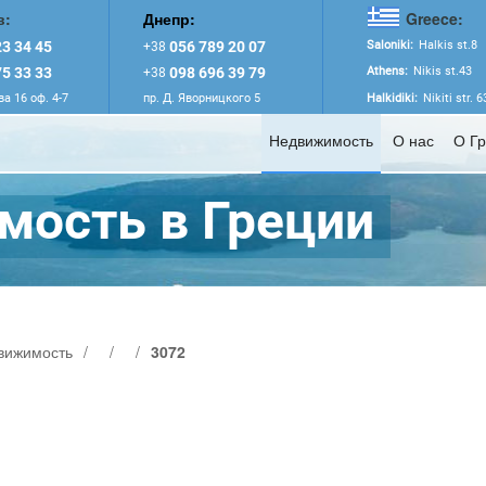
в:
Днепр:
Greece:
3 34 45
056 789 20 07
Saloniki:
Halkis st.8
+38
5 33 33
098 696 39 79
Athens:
Nikis st.43
+38
а 16 оф. 4-7
пр. Д. Яворницкого 5
Halkidiki:
Nikiti str. 
Недвижимость
О нас
О Г
ость в Греции
вижимость
/
/
/
3072