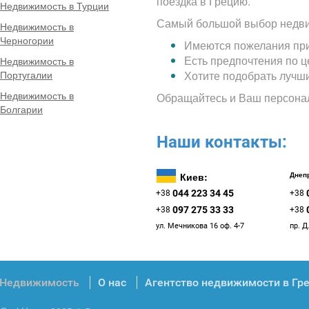
поездка в Грецию.
Недвижимость в Турции
Самый большой выбор недви
Недвижимость в
Черногории
Имеются пожелания при
Есть предпочтения по 
Недвижимость в
Португалии
Хотите подобрать лучш
Недвижимость в
Обращайтесь и Ваш персона
Болгарии
Наши контакты:
Киев:
Днепр
044 223 34 45
+38
+38
097 275 33 33
+38
+38
ул. Мечникова 16 оф. 4-7
пр. Д
Недвижимость
О нас
Агентство недвижимости в Гр