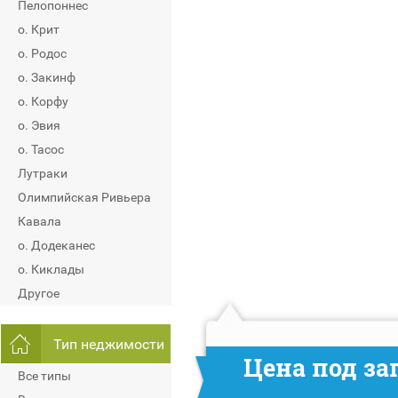
Пелопоннес
о. Крит
о. Родос
о. Закинф
о. Корфу
о. Эвия
о. Тасос
Лутраки
Олимпийская Ривьера
Кавала
о. Додеканес
о. Киклады
Другое
Тип неджимости
Цена под за
Все типы