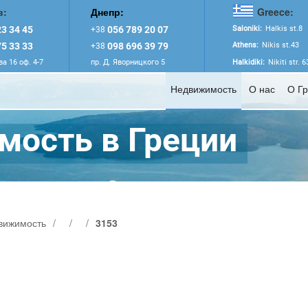
в:
Днепр:
Greece:
3 34 45
056 789 20 07
Saloniki:
Halkis st.8
+38
5 33 33
098 696 39 79
Athens:
Nikis st.43
+38
а 16 оф. 4-7
пр. Д. Яворницкого 5
Halkidiki:
Nikiti str. 
Недвижимость
О нас
О Г
ость в Греции
вижимость
/
/
/
3153