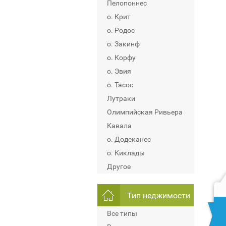
Пелопоннес
о. Крит
о. Родос
о. Закинф
о. Корфу
о. Эвия
о. Тасос
Лутраки
Олимпийская Ривьера
Кавала
о. Додеканес
о. Киклады
Другое
Тип неджимости
Все типы