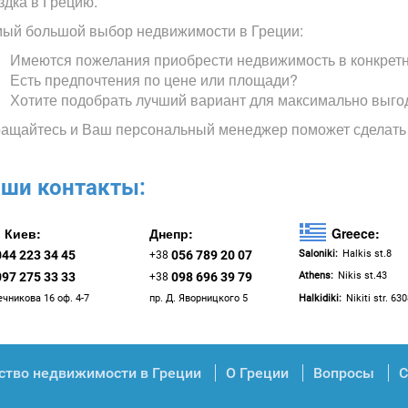
здка в Грецию.
ый большой выбор недвижимости в Греции:
Имеются пожелания приобрести недвижимость в конкрет
Есть предпочтения по цене или площади?
Хотите подобрать лучший вариант для максимально выго
ащайтесь и Ваш персональный менеджер поможет сделать
ши контакты:
Киев:
Днепр:
Greece:
044 223 34 45
056 789 20 07
Saloniki:
Halkis st.8
+38
097 275 33 33
098 696 39 79
Athens:
Nikis st.43
+38
ечникова 16 оф. 4-7
пр. Д. Яворницкого 5
Halkidiki:
Nikiti str. 63
ство недвижимости в Греции
О Греции
Вопросы
С