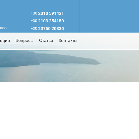
2310 591431
+30
2103 254150
+30
63088
23750 20330
+30
реции
Вопросы
Статьи
Контакты