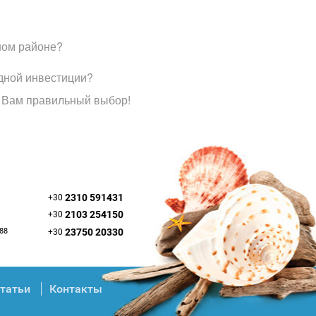
ном районе?
дной инвестиции?
 Вам правильный выбор!
2310 591431
+30
2103 254150
+30
088
23750 20330
+30
татьи
Контакты