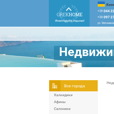
Кие
044 22
+38
097 27
+38
ул. Мечников
Недвижим
Нед
Всe города
Халкидики
Афины
Салоники