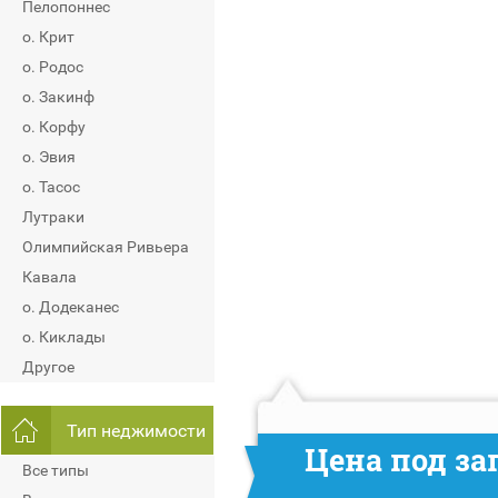
Пелопоннес
о. Крит
о. Родос
о. Закинф
о. Корфу
о. Эвия
о. Тасос
Лутраки
Олимпийская Ривьера
Кавала
о. Додеканес
о. Киклады
Другое
Тип неджимости
Цена под за
Все типы