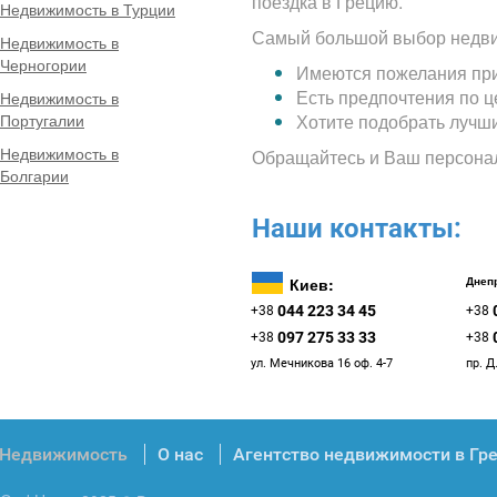
поездка в Грецию.
Недвижимость в Турции
Самый большой выбор недви
Недвижимость в
Черногории
Имеются пожелания при
Есть предпочтения по 
Недвижимость в
Португалии
Хотите подобрать лучш
Недвижимость в
Обращайтесь и Ваш персона
Болгарии
Наши контакты:
Киев:
Днепр
044 223 34 45
+38
+38
097 275 33 33
+38
+38
ул. Мечникова 16 оф. 4-7
пр. Д
Недвижимость
О нас
Агентство недвижимости в Гр