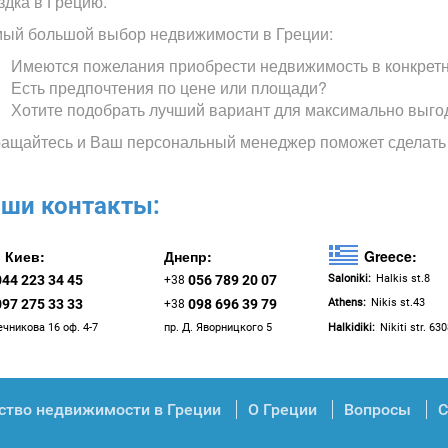
здка в Грецию.
ый большой выбор недвижимости в Греции:
Имеются пожелания приобрести недвижимость в конкрет
Есть предпочтения по цене или площади?
Хотите подобрать лучший вариант для максимально выго
ащайтесь и Ваш персональный менеджер поможет сделать
ши контакты:
Киев:
Днепр:
Greece:
044 223 34 45
056 789 20 07
Saloniki:
Halkis st.8
+38
097 275 33 33
098 696 39 79
Athens:
Nikis st.43
+38
ечникова 16 оф. 4-7
пр. Д. Яворницкого 5
Halkidiki:
Nikiti str. 63
ство недвижимости в Греции
О Греции
Вопросы
С