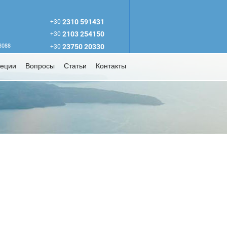
2310 591431
+30
2103 254150
+30
63088
23750 20330
+30
реции
Вопросы
Статьи
Контакты