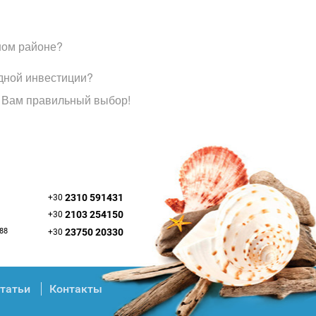
ном районе?
дной инвестиции?
 Вам правильный выбор!
2310 591431
+30
2103 254150
+30
088
23750 20330
+30
татьи
Контакты