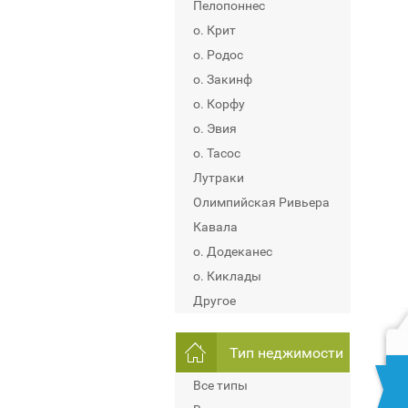
Пелопоннес
о. Крит
о. Родос
о. Закинф
о. Корфу
о. Эвия
о. Тасос
Лутраки
Олимпийская Ривьера
Кавала
о. Додеканес
о. Киклады
Другое
Тип неджимости
Все типы