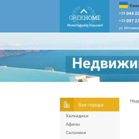
Кие
044 22
+38
097 27
+38
ул. Мечников
Недвижим
Нед
Всe города
Халкидики
Афины
Салоники