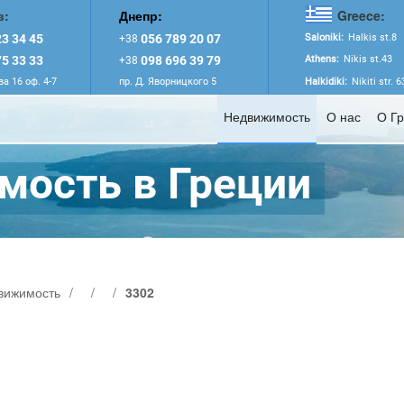
в:
Днепр:
Greece:
3 34 45
056 789 20 07
Saloniki:
Halkis st.8
+38
5 33 33
098 696 39 79
Athens:
Nikis st.43
+38
а 16 оф. 4-7
пр. Д. Яворницкого 5
Halkidiki:
Nikiti str. 
Недвижимость
О нас
О Г
ость в Греции
вижимость
/
/
/
3302