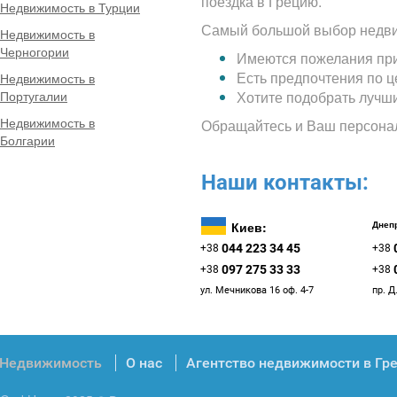
поездка в Грецию.
Недвижимость в Турции
Самый большой выбор недви
Недвижимость в
Черногории
Имеются пожелания при
Есть предпочтения по 
Недвижимость в
Португалии
Хотите подобрать лучш
Недвижимость в
Обращайтесь и Ваш персона
Болгарии
Наши контакты:
Киев:
Днепр
044 223 34 45
+38
+38
097 275 33 33
+38
+38
ул. Мечникова 16 оф. 4-7
пр. Д
Недвижимость
О нас
Агентство недвижимости в Гр