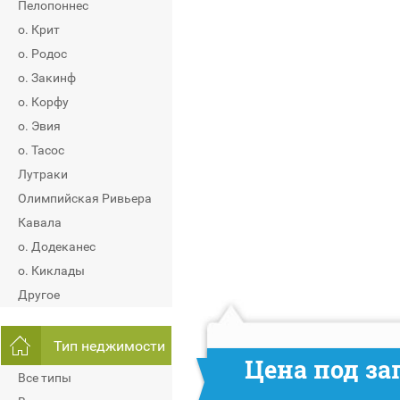
Пелопоннес
о. Крит
о. Родос
о. Закинф
о. Корфу
о. Эвия
о. Тасос
Лутраки
Олимпийская Ривьера
Кавала
о. Додеканес
о. Киклады
Другое
Тип неджимости
Цена под за
Все типы