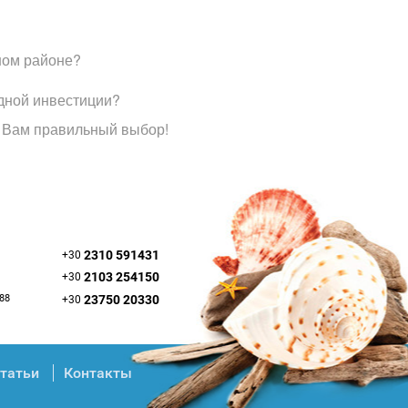
ном районе?
дной инвестиции?
 Вам правильный выбор!
2310 591431
+30
2103 254150
+30
088
23750 20330
+30
татьи
Контакты