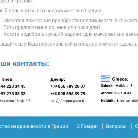
здка в Грецию.
ый большой выбор недвижимости в Греции:
Имеются пожелания приобрести недвижимость в конкрет
Есть предпочтения по цене или площади?
Хотите подобрать лучший вариант для максимально выго
ащайтесь и Ваш персональный менеджер поможет сделать
ши контакты:
Киев:
Днепр:
Greece:
044 223 34 45
056 789 20 07
Saloniki:
Halkis st.8
+38
097 275 33 33
098 696 39 79
Athens:
Nikis st.43
+38
ечникова 16 оф. 4-7
пр. Д. Яворницкого 5
Halkidiki:
Nikiti str. 63
ство недвижимости в Греции
О Греции
Вопросы
С