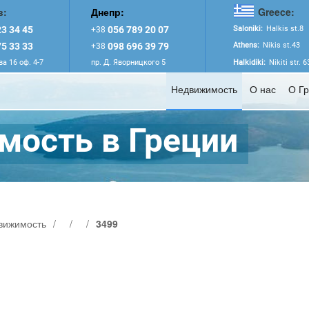
в:
Днепр:
Greece:
3 34 45
056 789 20 07
Saloniki:
Halkis st.8
+38
5 33 33
098 696 39 79
Athens:
Nikis st.43
+38
а 16 оф. 4-7
пр. Д. Яворницкого 5
Halkidiki:
Nikiti str. 
Недвижимость
О нас
О Г
ость в Греции
вижимость
/
/
/
3499