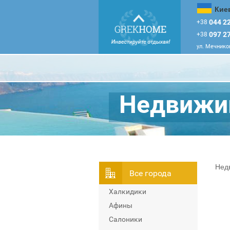
Кие
044 22
+38
097 27
+38
ул. Мечников
Недвижим
Нед
Всe города
Халкидики
Афины
Салоники