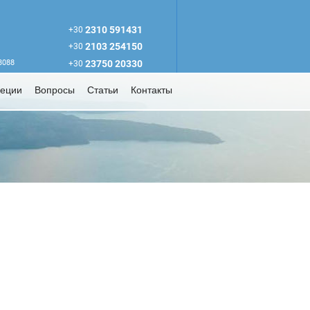
2310 591431
+30
2103 254150
+30
63088
23750 20330
+30
реции
Вопросы
Статьи
Контакты