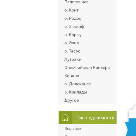
Пелопоннес
о. Крит
о. Родос
о. Закинф
о. Корфу
о. Эвия
о. Тасос
Лутраки
Олимпийская Ривьера
Кавала
о. Додеканес
о. Киклады
Другое
Тип неджимости
Все типы