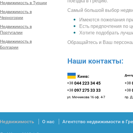
поездка в Грецию.
Недвижимость в Турции
Самый большой выбор недви
Недвижимость в
Черногории
Имеются пожелания при
Есть предпочтения по 
Недвижимость в
Португалии
Хотите подобрать лучш
Недвижимость в
Обращайтесь и Ваш персона
Болгарии
Наши контакты:
Киев:
Днепр
044 223 34 45
+38
+38
097 275 33 33
+38
+38
ул. Мечникова 16 оф. 4-7
пр. Д
Недвижимость
О нас
Агентство недвижимости в Гр