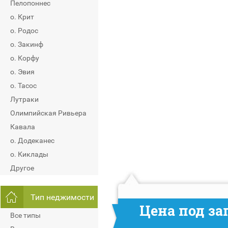
Пелопоннес
о. Крит
о. Родос
о. Закинф
о. Корфу
о. Эвия
о. Тасос
Лутраки
Олимпийская Ривьера
Кавала
о. Додеканес
о. Киклады
Другое
Тип неджимости
Цена под за
Все типы