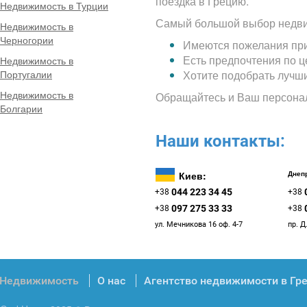
поездка в Грецию.
Недвижимость в Турции
Самый большой выбор недви
Недвижимость в
Черногории
Имеются пожелания при
Есть предпочтения по 
Недвижимость в
Португалии
Хотите подобрать лучш
Недвижимость в
Обращайтесь и Ваш персона
Болгарии
Наши контакты:
Киев:
Днепр
044 223 34 45
+38
+38
097 275 33 33
+38
+38
ул. Мечникова 16 оф. 4-7
пр. Д
Недвижимость
О нас
Агентство недвижимости в Гр