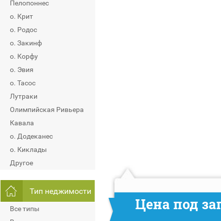
Пелопоннес
о. Крит
о. Родос
о. Закинф
о. Корфу
о. Эвия
о. Тасос
Лутраки
Олимпийская Ривьера
Кавала
о. Додеканес
о. Киклады
Другое
Тип неджимости
Цена под за
Все типы