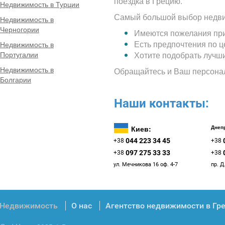
поездка в Грецию.
Недвижимость в Турции
Самый большой выбор недви
Недвижимость в
Черногории
Имеются пожелания при
Есть предпочтения по 
Недвижимость в
Португалии
Хотите подобрать лучш
Недвижимость в
Обращайтесь и Ваш персона
Болгарии
Наши контакты:
Киев:
Днепр
044 223 34 45
+38
+38
097 275 33 33
+38
+38
ул. Мечникова 16 оф. 4-7
пр. Д
Недвижимость
О нас
Агентство недвижимости в Гр