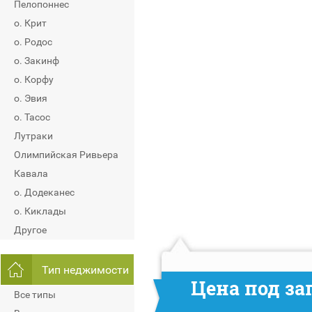
Пелопоннес
о. Крит
о. Родос
о. Закинф
о. Корфу
о. Эвия
о. Тасос
Лутраки
Олимпийская Ривьера
Кавала
о. Додеканес
о. Киклады
Другое
Тип неджимости
Цена под за
Все типы