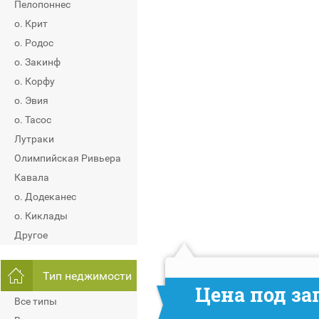
Пелопоннес
о. Крит
о. Родос
о. Закинф
о. Корфу
о. Эвия
о. Тасос
Лутраки
Олимпийская Ривьера
Кавала
о. Додеканес
о. Киклады
Другое
Тип неджимости
Цена под за
Все типы