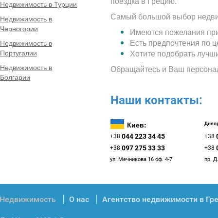
поездка в Грецию.
Недвижимость в Турции
Самый большой выбор недви
Недвижимость в
Черногории
Имеются пожелания при
Есть предпочтения по 
Недвижимость в
Португалии
Хотите подобрать лучш
Недвижимость в
Обращайтесь и Ваш персона
Болгарии
Наши контакты:
Киев:
Днепр
044 223 34 45
+38
+38
097 275 33 33
+38
+38
ул. Мечникова 16 оф. 4-7
пр. Д
Недвижимость
О нас
Агентство недвижимости в Гр