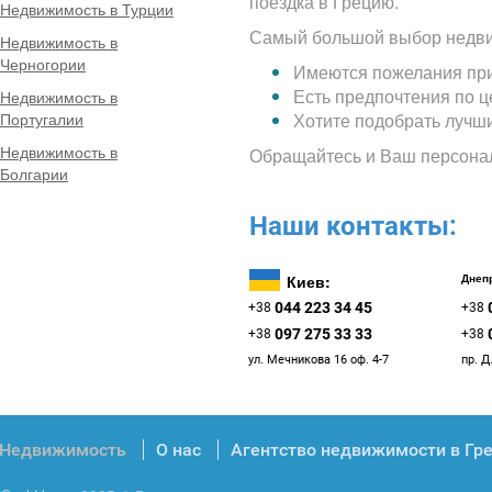
поездка в Грецию.
Недвижимость в Турции
Самый большой выбор недви
Недвижимость в
Черногории
Имеются пожелания при
Есть предпочтения по 
Недвижимость в
Португалии
Хотите подобрать лучш
Недвижимость в
Обращайтесь и Ваш персона
Болгарии
Наши контакты:
Киев:
Днепр
044 223 34 45
+38
+38
097 275 33 33
+38
+38
ул. Мечникова 16 оф. 4-7
пр. Д
Недвижимость
О нас
Агентство недвижимости в Гр