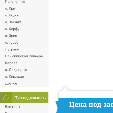
Пелопоннес
о. Крит
о. Родос
о. Закинф
о. Корфу
о. Эвия
о. Тасос
Лутраки
Олимпийская Ривьера
Кавала
о. Додеканес
о. Киклады
Другое
Тип неджимости
Цена под за
Все типы