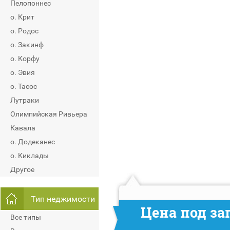
Пелопоннес
о. Крит
о. Родос
о. Закинф
о. Корфу
о. Эвия
о. Тасос
Лутраки
Олимпийская Ривьера
Кавала
о. Додеканес
о. Киклады
Другое
Тип неджимости
Цена под за
Все типы