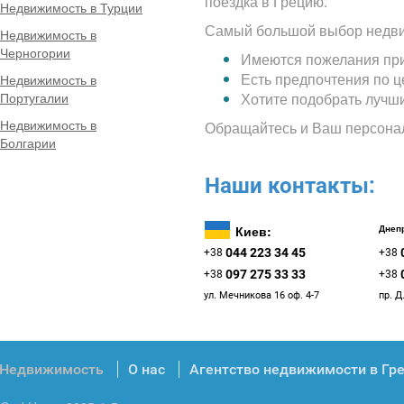
поездка в Грецию.
Недвижимость в Турции
Самый большой выбор недви
Недвижимость в
Черногории
Имеются пожелания при
Есть предпочтения по 
Недвижимость в
Португалии
Хотите подобрать лучш
Недвижимость в
Обращайтесь и Ваш персона
Болгарии
Наши контакты:
Киев:
Днепр
044 223 34 45
+38
+38
097 275 33 33
+38
+38
ул. Мечникова 16 оф. 4-7
пр. Д
Недвижимость
О нас
Агентство недвижимости в Гр