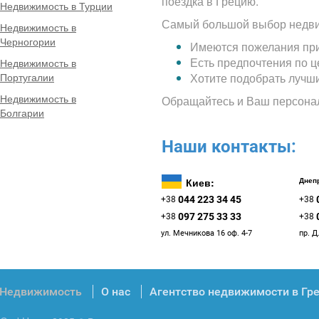
поездка в Грецию.
Недвижимость в Турции
Самый большой выбор недви
Недвижимость в
Черногории
Имеются пожелания при
Есть предпочтения по 
Недвижимость в
Португалии
Хотите подобрать лучш
Недвижимость в
Обращайтесь и Ваш персона
Болгарии
Наши контакты:
Киев:
Днепр
044 223 34 45
+38
+38
097 275 33 33
+38
+38
ул. Мечникова 16 оф. 4-7
пр. Д
Недвижимость
О нас
Агентство недвижимости в Гр