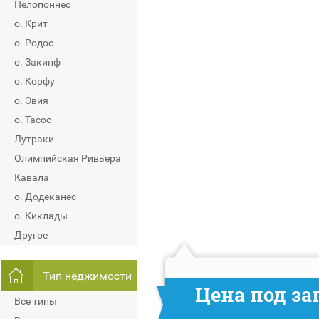
Пелопоннес
о. Крит
о. Родос
о. Закинф
о. Корфу
о. Эвия
о. Тасос
Лутраки
Олимпийская Ривьера
Кавала
о. Додеканес
о. Киклады
Другое
Тип неджимости
Цена под за
Все типы