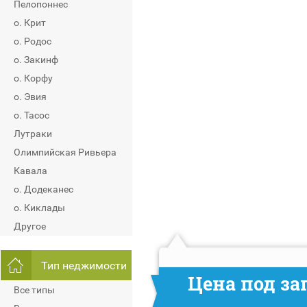
Пелопоннес
о. Крит
о. Родос
о. Закинф
о. Корфу
о. Эвия
о. Тасос
Лутраки
Олимпийская Ривьера
Кавала
о. Додеканес
о. Киклады
Другое
Тип неджимости
Цена под за
Все типы