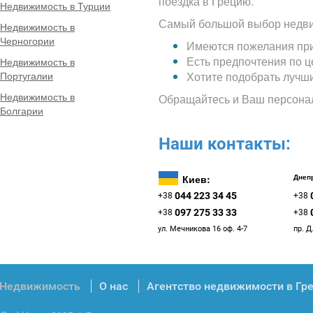
поездка в Грецию.
Недвижимость в Турции
Самый большой выбор недви
Недвижимость в
Черногории
Имеются пожелания при
Есть предпочтения по 
Недвижимость в
Португалии
Хотите подобрать лучш
Недвижимость в
Обращайтесь и Ваш персона
Болгарии
Наши контакты:
Киев:
Днепр
044 223 34 45
+38
+38
097 275 33 33
+38
+38
ул. Мечникова 16 оф. 4-7
пр. Д
Недвижимость
О нас
Агентство недвижимости в Гр