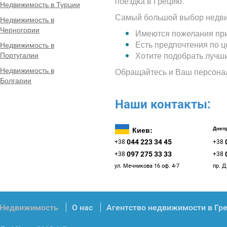
поездка в Грецию.
Недвижимость в Турции
Самый большой выбор недви
Недвижимость в
Черногории
Имеются пожелания при
Есть предпочтения по 
Недвижимость в
Португалии
Хотите подобрать лучш
Недвижимость в
Обращайтесь и Ваш персона
Болгарии
Наши контакты:
Киев:
Днепр
044 223 34 45
+38
+38
097 275 33 33
+38
+38
ул. Мечникова 16 оф. 4-7
пр. Д
Недвижимость
О нас
Агентство недвижимости в Гр