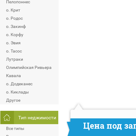
Пелопоннес
о. Крит
о. Родос
о. Закинф
о. Корфу
о. Эвия
о. Тасос
Лутраки
Олимпийская Ривьера
Кавала
о. Додеканес
о. Киклады
Другое
Тип неджимости
Цена под за
Все типы