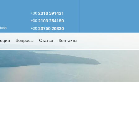
2310 591431
+30
2103 254150
+30
63088
23750 20330
+30
реции
Вопросы
Статьи
Контакты