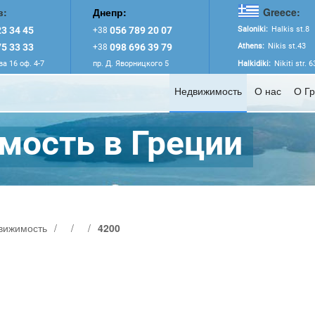
в:
Днепр:
Greece:
3 34 45
056 789 20 07
Saloniki:
Halkis st.8
+38
5 33 33
098 696 39 79
Athens:
Nikis st.43
+38
а 16 оф. 4-7
пр. Д. Яворницкого 5
Halkidiki:
Nikiti str. 
Недвижимость
О нас
О Г
ость в Греции
вижимость
/
/
/
4200