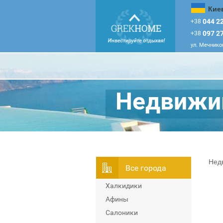
Кие
044 22
+38
097 27
+38
ул. Мечников
Недвижим
Нед
Всe города
Халкидики
Афины
Салоники