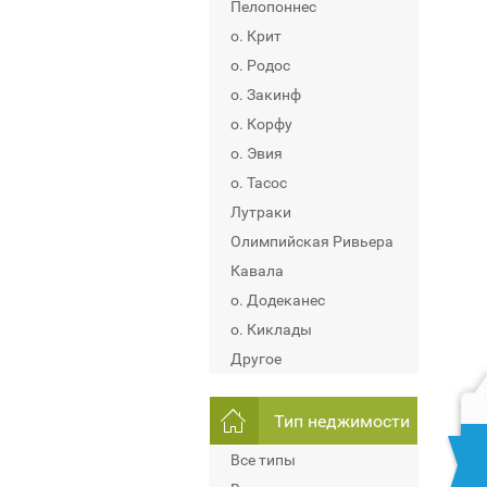
Пелопоннес
о. Крит
о. Родос
о. Закинф
о. Корфу
о. Эвия
о. Тасос
Лутраки
Олимпийская Ривьера
Кавала
о. Додеканес
о. Киклады
Другое
Тип неджимости
Все типы