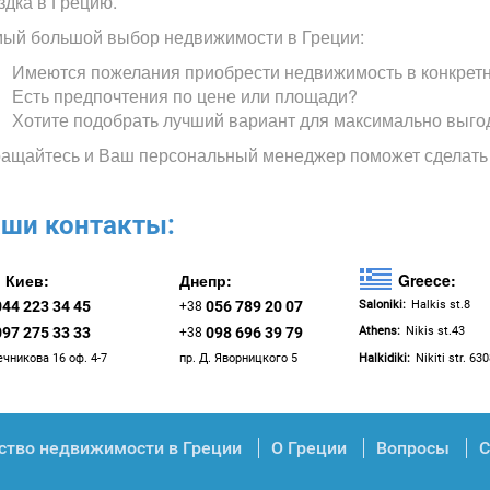
здка в Грецию.
ый большой выбор недвижимости в Греции:
Имеются пожелания приобрести недвижимость в конкрет
Есть предпочтения по цене или площади?
Хотите подобрать лучший вариант для максимально выго
ащайтесь и Ваш персональный менеджер поможет сделать
ши контакты:
Киев:
Днепр:
Greece:
044 223 34 45
056 789 20 07
Saloniki:
Halkis st.8
+38
097 275 33 33
098 696 39 79
Athens:
Nikis st.43
+38
ечникова 16 оф. 4-7
пр. Д. Яворницкого 5
Halkidiki:
Nikiti str. 63
ство недвижимости в Греции
О Греции
Вопросы
С