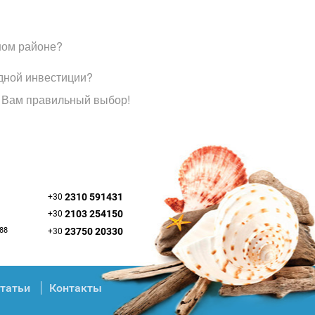
ном районе?
дной инвестиции?
 Вам правильный выбор!
2310 591431
+30
2103 254150
+30
088
23750 20330
+30
татьи
Контакты