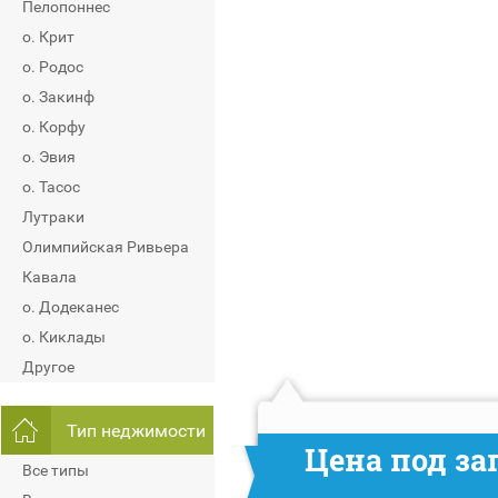
Пелопоннес
о. Крит
о. Родос
о. Закинф
о. Корфу
о. Эвия
о. Тасос
Лутраки
Олимпийская Ривьера
Кавала
о. Додеканес
о. Киклады
Другое
Тип неджимости
Цена под за
Все типы