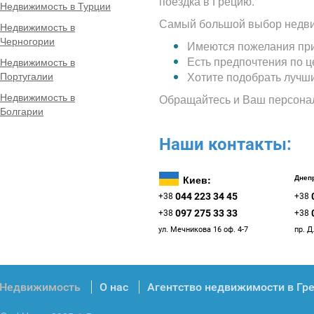
поездка в Грецию.
Недвижимость в Турции
Самый большой выбор недви
Недвижимость в
Черногории
Имеются пожелания при
Есть предпочтения по 
Недвижимость в
Португалии
Хотите подобрать лучш
Недвижимость в
Обращайтесь и Ваш персона
Болгарии
Наши контакты:
Киев:
Днепр
044 223 34 45
+38
+38
097 275 33 33
+38
+38
ул. Мечникова 16 оф. 4-7
пр. Д
Недвижимость
О нас
Агентство недвижимости в Гр