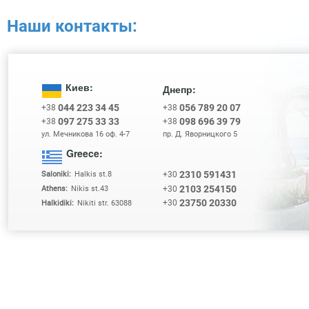
Наши контакты:
Киев:
Днепр:
044 223 34 45
056 789 20 07
+38
+38
097 275 33 33
098 696 39 79
+38
+38
ул. Мечникова 16 оф. 4-7
пр. Д. Яворницкого 5
Greece:
2310 591431
+30
Saloniki:
Halkis st.8
2103 254150
+30
Athens:
Nikis st.43
23750 20330
+30
Halkidiki:
Nikiti str. 63088