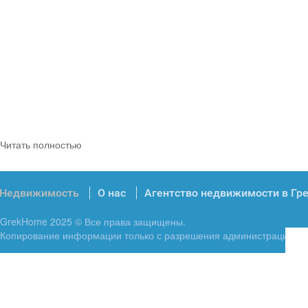
Читать полностью
Недвижимость
О нас
Агентство недвижимости в Гр
GrekHome 2025 © Все права защищены.
Копирование информации только с разрешения администрации.