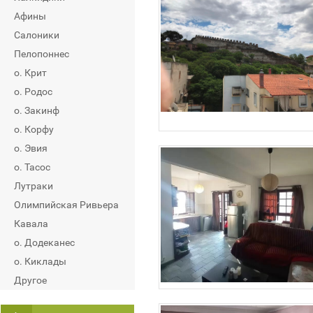
Афины
Салоники
Пелопоннес
о. Крит
о. Родос
о. Закинф
о. Корфу
о. Эвия
о. Тасос
Лутраки
Олимпийская Ривьера
Кавала
о. Додеканес
о. Киклады
Другое