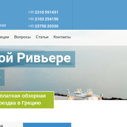
2310 591431
+30
2103 254150
+30
63088
23750 20330
+30
реции
Вопросы
Статьи
Контакты
ой Ривьере
т
платная обзорная
оездка в Грецию
на