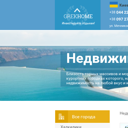
Кие
044 22
+38
097 27
+38
ул. Мечников
Недвижим
Близость горных массивов и мо
курортных городках которого, 
недвижимость на любой вкус и к
Нед
Всe города
Халкидики