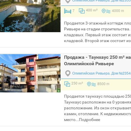
7
4000 m
400 m²
Продается 3-этажный коттедж пл
Ривьере на стадии строительства.
кладовых. Первый этаж состоит и
кладовой. Второй этаж состоит из
Продажа - Таунхаус 250 m² на
Олимпийской Ривьере
Олимпийская Ривьера.
Дом №2354
8500 m
250 m²
Продается таунхаус площадью 250
Таyнхаус расположен на 0 уровнях
расположение. Из окон открываетс
камин, отопление. К недвижимост
место...
Подробнее