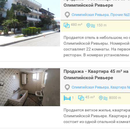
Олимпийской Ривьере
Олимпийская Ривьера.
Прочие №2
150 m
480 m²
Продается отель в небольшом, но
Олимпийской Ривьеры. Номерной 
составляет 22 комнаты. На перво
ресторан. В номерах установлены
Продажа - Квартира 45 m² на
Олимпийской Ривьере
Олимпийская Ривьера.
Квартира 
1
8000 m
45 m²
Продается ветхое жилье, квартир
Олимпийской Ривьере. Квартира 
состоит из одной спальной комнат