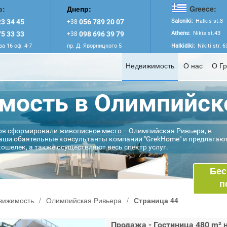
в:
Днепр:
Greece:
3 34 45
056 789 20 07
Saloniki:
Halkis st.8
+38
5 33 33
098 696 39 79
Athens:
Nikis st.43
+38
а 16 оф. 4-7
пр. Д. Яворницкого 5
Halkidiki:
Nikiti str. 
Недвижимость
О нас
О Г
ость в Олимпийск
ря сформировали живописное место -- Олимпийская Ривьера, в
наши обаятельные консультанты компании "GrekHome" и предлагаю
ошелек, а также осуществляют весь спектр услуг.
Бес
п
вижимость
/
Олимпийская Ривьера
/
Страница 44
Продажа - Гостиница 480 m² 