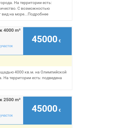
города. На территории есть:
ричество. С возможностью
 вид на море...
Подробнее
к 4000 m²
45000
€
участок
ощадью 4000 кв.м. на Олимпийской
а. На территории есть: подведена
к 2500 m²
45000
€
участок