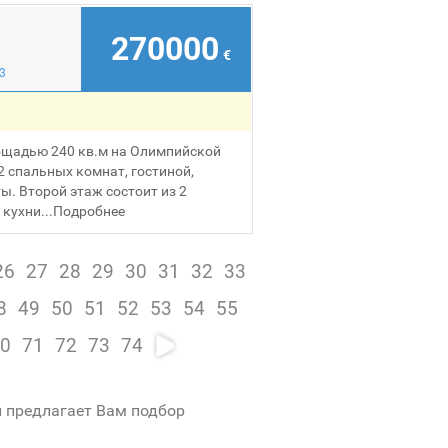
270000
€
3
ощадью 240 кв.м на Олимпийской
2 спальных комнат, гостиной,
ы. Второй этаж состоит из 2
кухни...
Подробнее
26
27
28
29
30
31
32
33
8
49
50
51
52
53
54
55
0
71
72
73
74
и предлагает Вам подбор