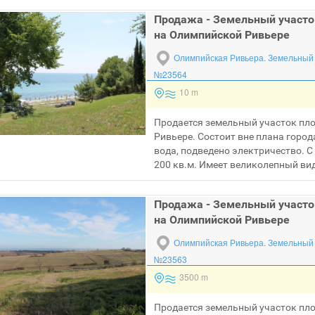
Продажа - Земельный участо
на Олимпийской Ривьере
Олимпийская Ривьера.
Земельный 
№23564
10 m
Продается земельный участок пл
Ривьере. Состоит вне плана город
вода, подведено электричество. 
200 кв.м. Имеет великолепный вид
Продажа - Земельный участо
на Олимпийской Ривьере
Олимпийская Ривьера.
Земельный 
№23563
3500 m
Продается земельный участок пл