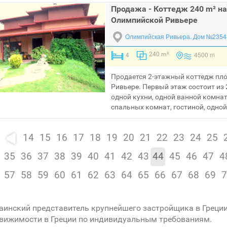
Продажа - Коттедж 240 m² на
Олимпийской Ривьере
Олимпийская Ривьера.
Дом №2354
4
4500 m
240 m²
Продается 2-этажный коттедж пл
Ривьере. Первый этаж состоит из 
одной кухни, одной ванной комнат
спальных комнат, гостиной, одной 
14
15
16
17
18
19
20
21
22
23
24
25
35
36
37
38
39
40
41
42
43
44
45
46
47
4
57
58
59
60
61
62
63
64
65
66
67
68
69
7
аинский представитель крупнейшего застройщика в Греци
вижимости в Греции по индивидуальным требованиям.