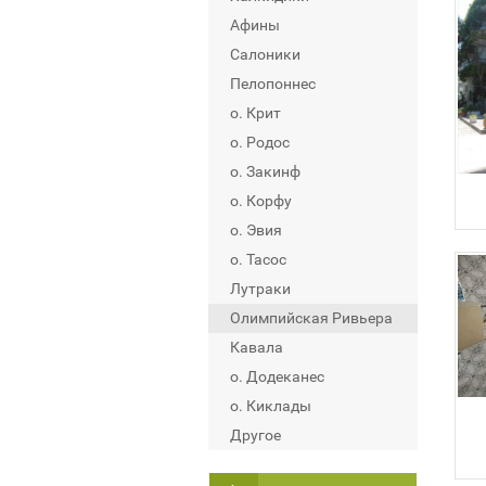
Афины
Салоники
Пелопоннес
о. Крит
о. Родос
о. Закинф
о. Корфу
о. Эвия
о. Тасос
Лутраки
Олимпийская Ривьера
Кавала
о. Додеканес
о. Киклады
Другое