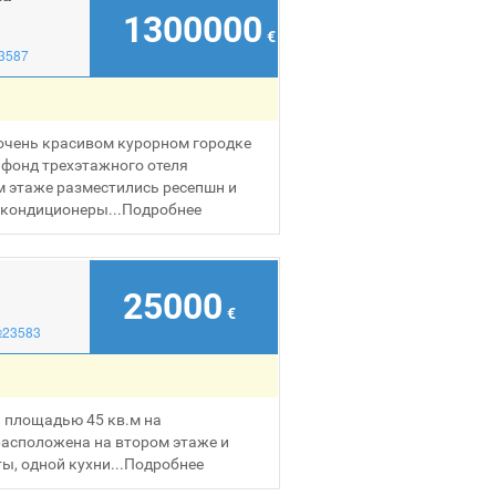
1300000
€
3587
 очень красивом курорном городке
фонд трехэтажного отеля
м этаже разместились ресепшн и
 кондиционеры...
Подробнее
25000
€
№23583
а площадью 45 кв.м на
расположена на втором этаже и
ы, одной кухни...
Подробнее