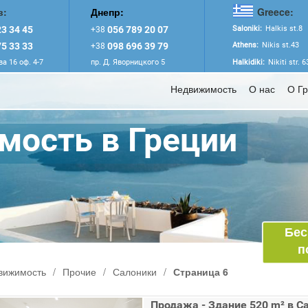
в:
Днепр:
Greece:
3 34 45
056 789 20 07
Saloniki:
Halkis st.8
+38
5 33 33
098 696 39 79
Athens:
Nikis st.43
+38
а 16 оф. 4-7
пр. Д. Яворницкого 5
Halkidiki:
Nikiti str. 
Недвижимость
О нас
О Г
ость в Греции
Бес
п
вижимость
/
Прочие
/
Салоники
/
Страница 6
Продажа - Здание 520 m² в С