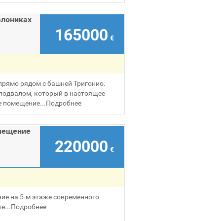
алониках
165000
€
прямо рядом с башней Тригонио.
с подвалом, который в настоящее
 помещение...
Подробнее
мещение
220000
€
ие на 5-м этаже современного
е...
Подробнее