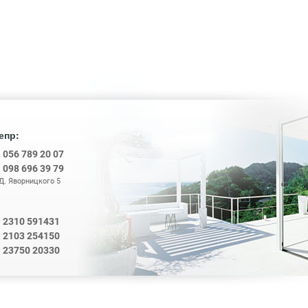
епр:
8
056 789 20 07
8
098 696 39 79
 Д. Яворницкого 5
2310 591431
0
2103 254150
0
0
23750 20330