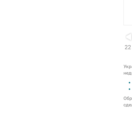
22
Укр
нед
Обр
сде