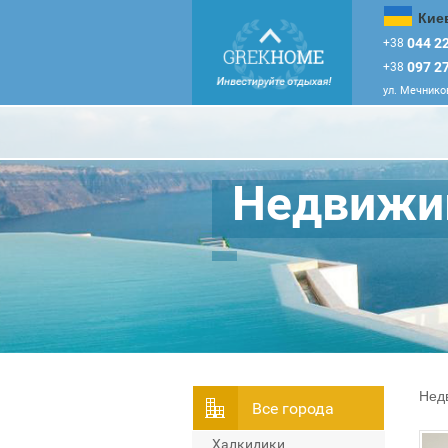
Кие
044 22
+38
097 27
+38
ул. Мечников
Недвижим
Нед
Всe города
Халкидики