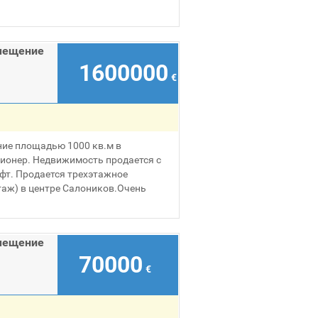
мещение
1600000
€
ие площадью 1000 кв.м в
ционер. Недвижимость продается с
фт. Продается трехэтажное
таж) в центре Салоников.Очень
мещение
70000
€