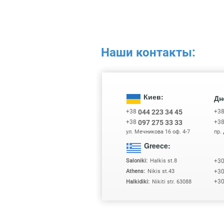
Наши контакты:
Киев:
Дн
+38
+3
044 223 34 45
+38
+3
097 275 33 33
ул. Мечникова 16 оф. 4-7
пр.
Greece:
+3
Saloniki:
Halkis st.8
+3
Athens:
Nikis st.43
+3
Halkidiki:
Nikiti str. 63088