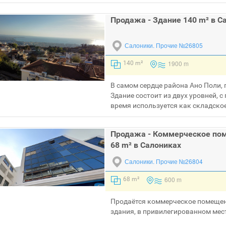
Продажа - Здание 140 m² в С
Салоники.
Прочие №26805
1900 m
140 m²
В самом сердце района Ано Поли, 
Здание состоит из двух уровней, 
время используется как складское
Продажа - Коммерческое по
68 m² в Салониках
Салоники.
Прочие №26804
600 m
68 m²
Продаётся коммерческое помещен
здания, в привилегированном мест