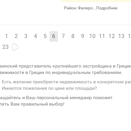
Район: Фалиро...
Подробнее
1
2
3
4
5
6
7
8
9
10
11
12
13
1
23
аинский представитель крупнейшего застройщика в Греци
вижимости в Греции по индивидуальным требованиям.
Есть желание приобрести недвижимость в конкретном ра
Имеются пожелания по цене или площади?
ащайтесь и Ваш персональный менеджер поможет
лать Вам правильный выбор!