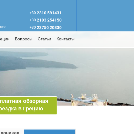
2310 591431
+30
2103 254150
+30
63088
23750 20330
+30
реции
Вопросы
Статьи
Контакты
платная обзорная
оездка в Грецию
алониках