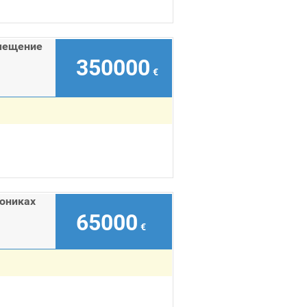
мещение
350000
€
лониках
65000
€