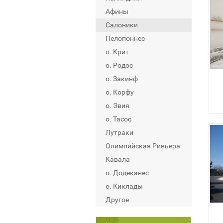
Афины
Салоники
Пелопоннес
о. Крит
о. Родос
о. Закинф
о. Корфу
о. Эвия
о. Тасос
Лутраки
Олимпийская Ривьера
Кавала
о. Додеканес
о. Киклады
Другое