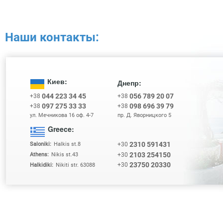
Наши контакты:
Киев:
Днепр:
044 223 34 45
056 789 20 07
+38
+38
097 275 33 33
098 696 39 79
+38
+38
ул. Мечникова 16 оф. 4-7
пр. Д. Яворницкого 5
Greece:
2310 591431
+30
Saloniki:
Halkis st.8
2103 254150
+30
Athens:
Nikis st.43
23750 20330
+30
Halkidiki:
Nikiti str. 63088