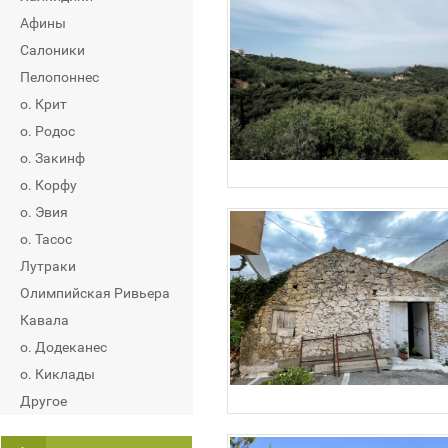
Афины
Салоники
Пелопоннес
о. Крит
о. Родос
о. Закинф
о. Корфу
о. Эвия
о. Тасос
Лутраки
Олимпийская Ривьера
Кавала
о. Додеканес
о. Киклады
Другое