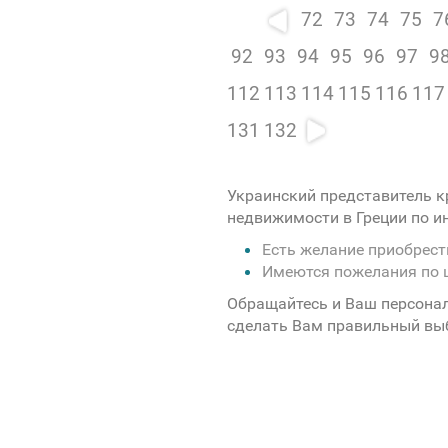
72
73
74
75
7
92
93
94
95
96
97
9
112
113
114
115
116
117
131
132
Украинский представитель к
недвижимости в Греции по 
Есть желание приобрес
Имеются пожелания по 
Обращайтесь и Ваш персона
сделать Вам правильный вы