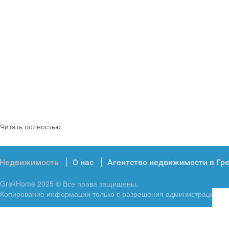
Читать полностью
Недвижимость
О нас
Агентство недвижимости в Гр
GrekHome 2025 © Все права защищены.
Копирование информации только с разрешения администрации.