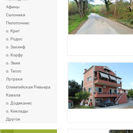
Афины
Салоники
Пелопоннес
о. Крит
о. Родос
о. Закинф
о. Корфу
о. Эвия
о. Тасос
Лутраки
Олимпийская Ривьера
Кавала
о. Додеканес
о. Киклады
Другое