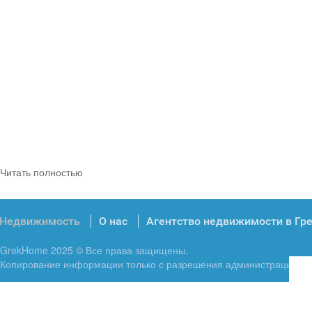
Читать полностью
Недвижимость
О нас
Агентство недвижимости в Гр
GrekHome 2025 © Все права защищены.
Копирование информации только с разрешения администрации.