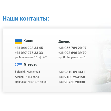
Наши контакты:
Киев:
Днепр:
044 223 34 45
056 789 20 07
+38
+38
097 275 33 33
098 696 39 79
+38
+38
ул. Мечникова 16 оф. 4-7
пр. Д. Яворницкого 5
Greece:
2310 591431
+30
Saloniki:
Halkis st.8
2103 254150
+30
Athens:
Nikis st.43
23750 20330
+30
Halkidiki:
Nikiti str. 63088