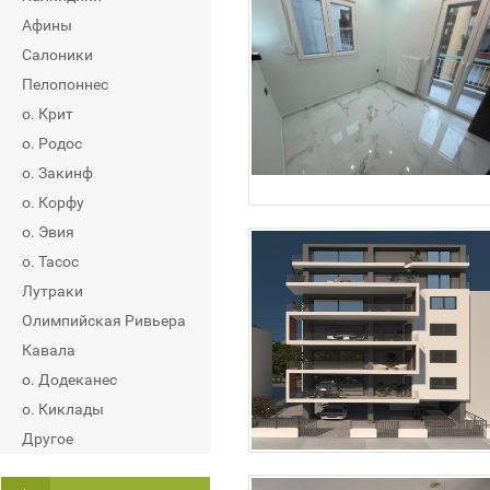
Афины
Салоники
Пелопоннес
о. Крит
о. Родос
о. Закинф
о. Корфу
о. Эвия
о. Тасос
Лутраки
Олимпийская Ривьера
Кавала
о. Додеканес
о. Киклады
Другое