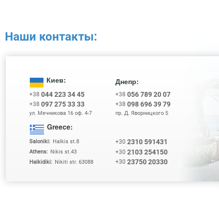
Наши контакты:
Киев:
Днепр:
044 223 34 45
056 789 20 07
+38
+38
097 275 33 33
098 696 39 79
+38
+38
ул. Мечникова 16 оф. 4-7
пр. Д. Яворницкого 5
Greece:
2310 591431
+30
Saloniki:
Halkis st.8
2103 254150
+30
Athens:
Nikis st.43
23750 20330
+30
Halkidiki:
Nikiti str. 63088