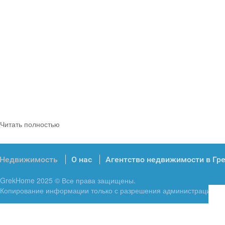
Читать полностью
Недвижимость
О нас
Агентство недвижимости в Гр
GrekHome 2025 © Все права защищены.
Копирование информации только с разрешения администрации.