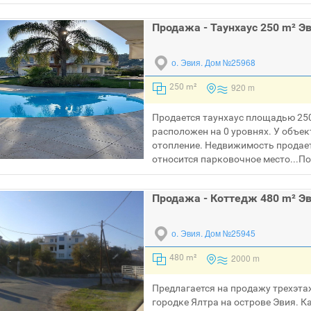
Продажа - Таунхаус 250 m² Э
о. Эвия.
Дом №25968
920 m
250 m²
Продается таунхаус площадью 250 
расположен на 0 уровнях. У объек
отопление. Недвижимость продае
относится парковочное место...
По
Продажа - Коттедж 480 m² Э
о. Эвия.
Дом №25945
2000 m
480 m²
Предлагается на продажу трехэт
городке Ялтра на острове Эвия. К