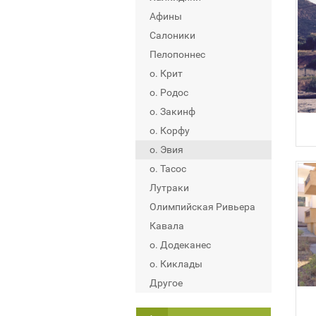
Афины
Салоники
Пелопоннес
о. Крит
о. Родос
о. Закинф
о. Корфу
о. Эвия
о. Тасос
Лутраки
Олимпийская Ривьера
Кавала
о. Додеканес
о. Киклады
Другое