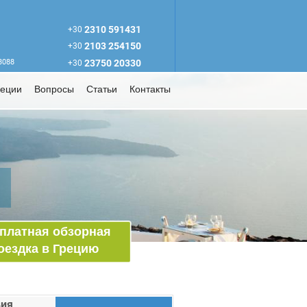
2310 591431
+30
2103 254150
+30
63088
23750 20330
+30
реции
Вопросы
Статьи
Контакты
платная обзорная
оездка в Грецию
вия