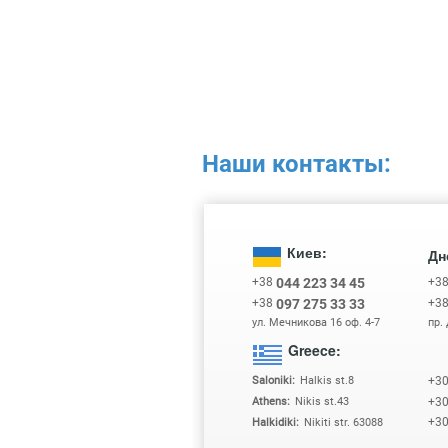
Наши контакты:
Киев:
Дн
+38
+3
044 223 34 45
+38
+3
097 275 33 33
ул. Мечникова 16 оф. 4-7
пр.
Greece:
+3
Saloniki:
Halkis st.8
+3
Athens:
Nikis st.43
+3
Halkidiki:
Nikiti str. 63088