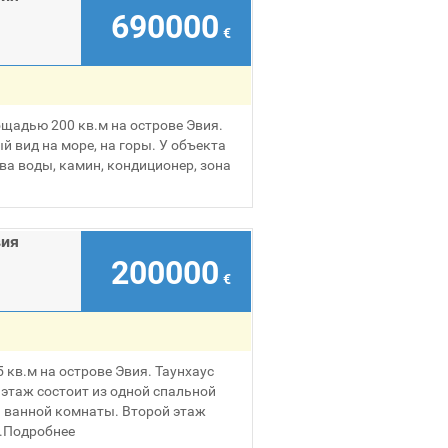
690000
€
щадью 200 кв.м на острове Эвия.
 вид на море, на горы. У объекта
ва воды, камин, кондиционер, зона
вия
200000
€
кв.м на острове Эвия. Таyнхаус
 этаж состоит из одной спальной
й ванной комнаты. Второй этаж
.
Подробнее