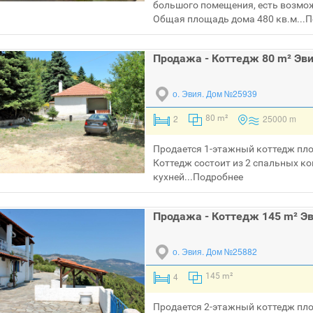
большого помещения, есть возмо
Общая площадь дома 480 кв.м...
П
Продажа - Коттедж 80 m² Эв
о. Эвия.
Дом №25939
2
25000 m
80 m²
Продается 1-этажный коттедж пло
Коттедж состоит из 2 спальных ко
кухней...
Подробнее
Продажа - Коттедж 145 m² Э
о. Эвия.
Дом №25882
4
145 m²
Продается 2-этажный коттедж пло