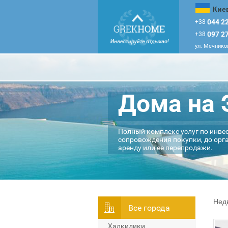
Кие
044 22
+38
097 27
+38
ул. Мечников
Дома на 
Полный комплекс услуг по инве
сопровождения покупки, до орг
аренду или ее перепродажи.
Нед
Всe города
Халкидики