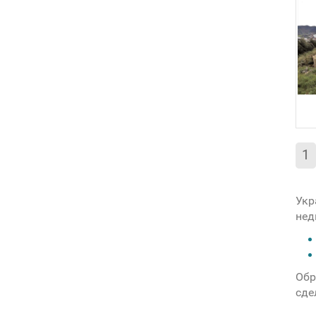
1
Укр
нед
Обр
сде