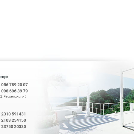
епр:
8
056 789 20 07
8
098 696 39 79
 Д. Яворницкого 5
2310 591431
0
2103 254150
0
0
23750 20330