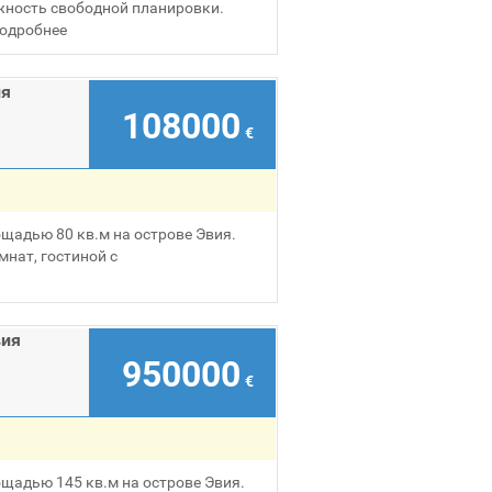
жность свободной планировки.
одробнее
ия
108000
€
щадью 80 кв.м на острове Эвия.
мнат, гостиной с
вия
950000
€
щадью 145 кв.м на острове Эвия.