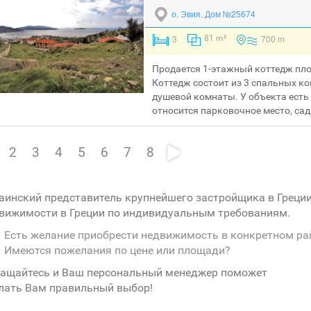
о. Эвия.
Дом №25674
3
700 m
81 m²
Продается 1-этажный коттедж пло
Коттедж состоит из 3 спальных ко
душевой комнаты. У объекта есть
относится парковочное место, сад.
2
3
4
5
6
7
8
аинский представитель крупнейшего застройщика в Греци
вижимости в Греции по индивидуальным требованиям.
Есть желание приобрести недвижимость в конкретном ра
Имеются пожелания по цене или площади?
ащайтесь и Ваш персональный менеджер поможет
лать Вам правильный выбор!