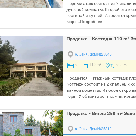
Первый этаж состоит из 2 спальны
душевой комнаты. Второй этаж со
гостиной с кухней. Из окон откры
море...
Подробнее
Продажа - Коттедж 110 m² Э
о. Эвия.
Дом №25845
2
250 m
110 m²
Продается 1-этажный коттедж пло
Коттедж состоит из 2 спальных ко
ванной комнаты. Из окон открыва
горы. У объекта есть камин, конди
Продажа - Вилла 250 m² Эвия
о. Эвия.
Дом №25810