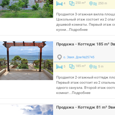
4
250 m
250 m²
Продается 3-этажная вилла площа
Цокольный этаж состоит из 2 спал
душевой комнаты. Первый этаж сос
кухни...
Подробнее
Продажа - Коттедж 185 m² Э
о. Эвия.
Дом №25745
5
5 m
185 m²
Продается 2-этажный коттедж пло
Первый этаж состоит из 2 спальны
одного санузла. Второй этаж сост
комнат...
Подробнее
Продажа - Коттедж 81 m² Эв