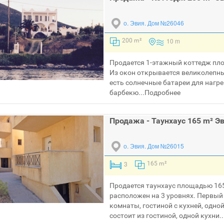
о. Эвия.
Дом №26046
10 m
200 m²
Продается 1-этажный коттедж пло
Из окон открывается великолепный
есть солнечные батареи для нагре
барбекю...
Подробнее
Продажа - Таунхаус 165 m² Э
о. Эвия.
Дом №26015
3
165 m²
Продается таунхаус площадью 165 
расположен на 3 уровнях. Первый
комнаты, гостиной с кухней, одно
состоит из гостиной, одной кухни..