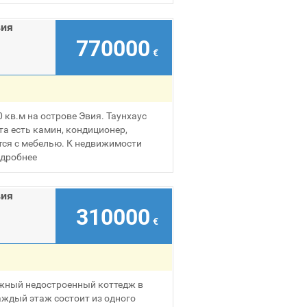
вия
770000
€
кв.м на острове Эвия. Таyнхаус
та есть камин, кондиционер,
тся с мебелью. К недвижимости
дробнее
вия
310000
€
ажный недостроенный коттедж в
аждый этаж состоит из одного