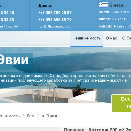
в:
Днепр:
Greece:
3 34 45
056 789 20 07
Saloniki:
Halkis st.8
+38
5 33 33
098 696 39 79
Athens:
Nikis st.43
+38
а 16 оф. 4-7
пр. Д. Яворницкого 5
Halkidiki:
Nikiti str. 
Недвижимость
О нас
О Г
Эвии
стициям в недвижимость. От подбора привлекательных объектов и
анизации последующего заработка за счет сдачи недвижимости в
Бес
п
вижимость
/
Дом
/
о. Эвия
Продажа - Коттедж 200 m² Э